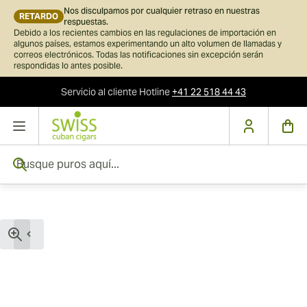
Nos disculpamos por cualquier retraso en nuestras
RETARDO
respuestas.
Debido a los recientes cambios en las regulaciones de importación en
algunos países, estamos experimentando un alto volumen de llamadas y
correos electrónicos. Todas las notificaciones sin excepción serán
respondidas lo antes posible.
Servicio al cliente
Hotline
+41 22 518 44 43
Ir al contenido
Busque puros aquí...