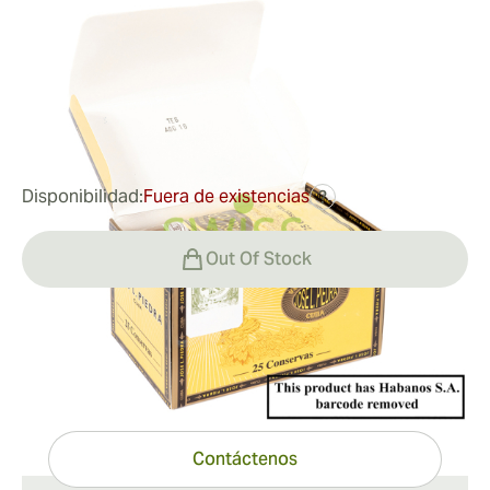
Medidor de anillo:
44
Longitud:
140 mm / 5.51 pulgadas
0
Reseñas
65,40 €
fue
81,97 €
-20%
Disponibilidad:
Fuera de existencias
?
Out Of Stock
¿Tiene preguntas?
Ayuda experta a un clic de distancia
Contáctenos