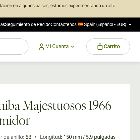
rtación en algunos países, estamos experimentando un alto
ras
Seguimiento de Pedido
Contáctenos
Spain (Español - EUR)
Mi Cuenta
Carrito
iba Majestuosos 1966
midor
 de anillo:
58
Longitud:
150 mm / 5.9 pulgadas