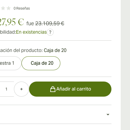
0
Reseñas
27,95 €
fue
23.109,59 €
bilidad:
En existencias
?
ación del producto:
Caja de 20
estra 1
Caja de 20
d
Añadir al carrito
un puro Cohiba Majestuosos 1966 Humidor