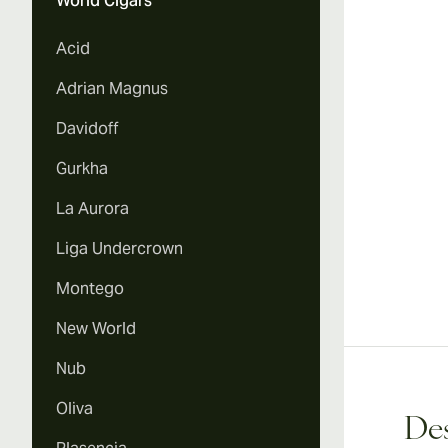
World Cigars
Vi
Acid
Adrian Magnus
Davidoff
Vi
Gurkha
La Aurora
Liga Undercrown
Vi
Montego
New World
Nub
Vi
Oliva
Des