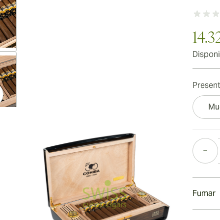
14.3
Disponi
ew larger image
Present
Mu
ew larger image
Cantida
ew larger image
Fumar
Fumar 