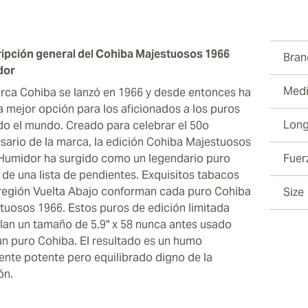
ew larger image
ipción general del Cohiba Majestuosos 1966
Bran
dor
Medi
rca Cohiba se lanzó en 1966 y desde entonces ha
la mejor opción para los aficionados a los puros
Long
do el mundo. Creado para celebrar el 50o
rsario de la marca, la edición Cohiba Majestuosos
Humidor ha surgido como un legendario puro
Fuer
 de una lista de pendientes. Exquisitos tabacos
 región Vuelta Abajo conforman cada puro Cohiba
Size
tuosos 1966. Estos puros de edición limitada
lan un tamaño de 5.9" x 58 nunca antes usado
un puro Cohiba. El resultado es un humo
ente potente pero equilibrado digno de la
ón.