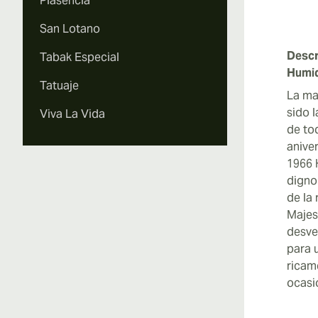
Plasencia
San Lotano
Vi
Descr
Tabak Especial
Humi
Tatuaje
La ma
sido 
Viva La Vida
de to
anive
1966 
digno
de la
Majes
desve
para 
ricam
ocasi