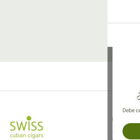
Debe co
Información
Términos y 