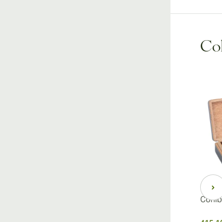
Coh
Cohib