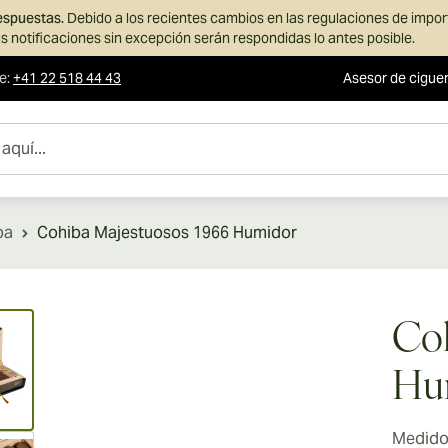
respuestas.
Debido a los recientes cambios en las regulaciones de impo
s notificaciones sin excepción serán respondidas lo antes posible.
te
:
+41 22 518 44 43
Asesor de cigue
ba
Cohiba Majestuosos 1966 Humidor
ew larger image
Coh
Hu
Medidor
ew larger image