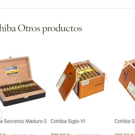
iba Otros productos
a Secretos Maduro 5
Cohiba Siglo VI
Cohiba S