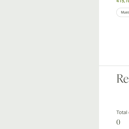
415,1
Mues
Re
Total
0