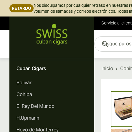
Nos disculpamos por cualquier retraso en nuestras 
RETARDO
volumen de llamadas y correos electrónicos. Todas la
Servicio al clien
Ir al contenido
Busque puros aquí...
Cuban Cigars
Inicio
Cohi
Bolivar
Vi
Cohiba
El Rey Del Mundo
H.Upmann
Hoyo de Monterrey
Vi