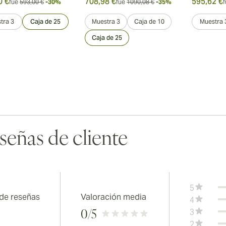
0 €
708,98 €
595,62 €
fue
593,00 €
-30%
fue
1090,08 €
-35%
f
tra 3
Caja de 25
Muestra 3
Caja de 10
Muestra 
Caja de 25
señas de cliente
5
 de reseñas
Valoración media
4
3
0
/5
2