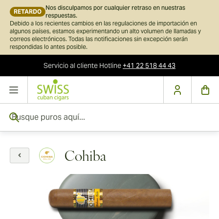
Nos disculpamos por cualquier retraso en nuestras
RETARDO
respuestas.
Debido a los recientes cambios en las regulaciones de importación en
algunos países, estamos experimentando un alto volumen de llamadas y
correos electrónicos. Todas las notificaciones sin excepción serán
respondidas lo antes posible.
Servicio al cliente
Hotline
+41 22 518 44 43
Ir al contenido
Busque puros aquí...
Cohiba