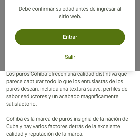
modernas. Los puros Cohiba son puros ricos,
Debe confirmar su edad antes de ingresar al
sabrosos y profundamente complejos, perfectamente
sitio web.
adecuados para el aficionado sofisticado a los puros y
para cualquiera que busque la mejor experiencia de
fumar puros.
Entrar
Estilo de Puro Cohiba
Salir
Los puros Cohiba ofrecen una calidad distintiva que
parece capturar todo lo que los entusiastas de los
puros desean, incluida una textura suave, perfiles de
sabor seductores y un acabado magníficamente
satisfactorio.
Cohiba es la marca de puros insignia de la nación de
Cuba y hay varios factores detrás de la excelente
calidad y reputación de la marca.