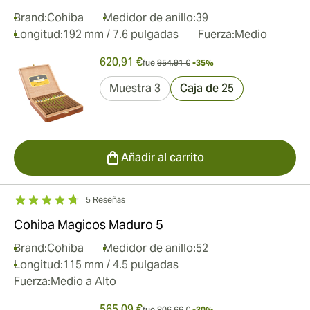
Brand:
Cohiba
Medidor de anillo:
39
Longitud:
192 mm / 7.6 pulgadas
Fuerza:
Medio
620,91 €
fue
954,91 €
-35%
Muestra 3
Caja de 25
Añadir al carrito
5 Reseñas
Cohiba Magicos Maduro 5
Brand:
Cohiba
Medidor de anillo:
52
Longitud:
115 mm / 4.5 pulgadas
Fuerza:
Medio a Alto
565,09 €
fue
806,66 €
-30%