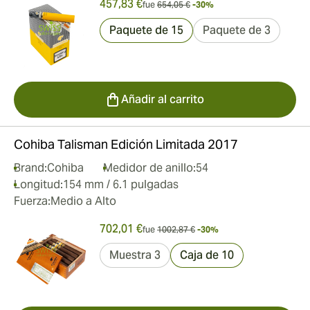
457,83 €
fue
654,05 €
-30%
Paquete de 15
Paquete de 3
Añadir al carrito
Cohiba Talisman Edición Limitada 2017
Brand:
Cohiba
Medidor de anillo:
54
Longitud:
154 mm / 6.1 pulgadas
Fuerza:
Medio a Alto
702,01 €
fue
1002,87 €
-30%
Muestra 3
Caja de 10