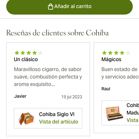
Añadir al carrito
Reseñas de clientes sobre Cohiba
Un clásico
Mágicos
Maravilloso cigarro, de sabor
Buen estado de
suave, combustión perfecta y
y servicios adec
aroma exquisito...
Raul
Javier
19 jul 2023
Cohi
Madu
Cohiba Siglo VI
Vista
Vista del artículo