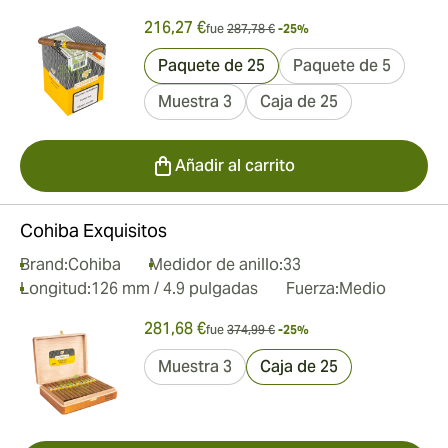
216,27 €
fue
287,78 €
-25%
Paquete de 25
Paquete de 5
Muestra 3
Caja de 25
Añadir al carrito
Cohiba Exquisitos
Brand:
Cohiba
Medidor de anillo:
33
Longitud:
126 mm / 4.9 pulgadas
Fuerza:
Medio
281,68 €
fue
374,99 €
-25%
Muestra 3
Caja de 25