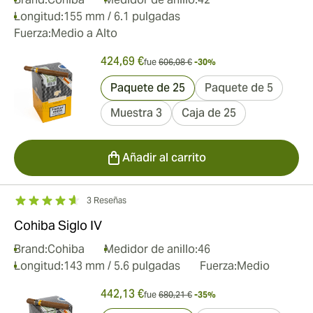
Longitud:
155 mm / 6.1 pulgadas
Fuerza:
Medio a Alto
424,69 €
fue
606,08 €
-30%
Paquete de 25
Paquete de 5
Muestra 3
Caja de 25
Añadir al carrito
3 Reseñas
Cohiba Siglo IV
Brand:
Cohiba
Medidor de anillo:
46
Longitud:
143 mm / 5.6 pulgadas
Fuerza:
Medio
442,13 €
fue
680,21 €
-35%