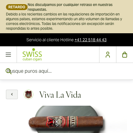
Nos disculpamos por cualquier retraso en nuestras
RETARDO
respuestas.
Debido a los recientes cambios en las regulaciones de importación en
algunos países, estamos experimentando un alto volumen de llamadas y
correos electrónicos. Todas las notificaciones sin excepción serán
respondidas lo antes posible.
Servicio al cliente
Hotline
+41 22 518 44 43
Ir al contenido
Busque puros aquí...
Viva La Vida