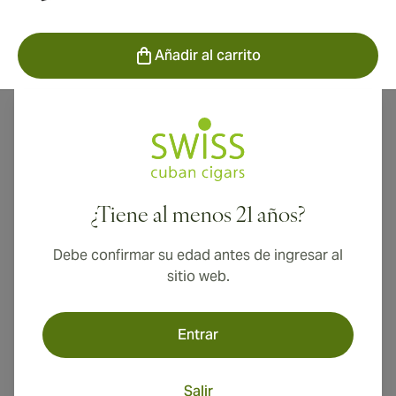
Añadir al carrito
Los puros Viva La Vida están hechos para aquellos
que "viven la vida" con entusiasmo y pasión. Ricos pero
suaves como la seda, estos puros complejos y de
cuerpo medio son la manera perfecta de inyectar un
¿Tiene al menos 21 años?
toque de espíritu en su día. Cada puro cuenta con
envoltorios, aglutinantes y rellenos nicaragüenses, lo
Debe confirmar su edad antes de ingresar al
que lo convierte en Puros nicaragüenses
sitio web.
agradablemente accesibles para el fumador diario de
puros.
Entrar
Salir