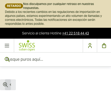
Nos disculpamos por cualquier retraso en nuestras
RETARDO
respuestas.
Debido a los recientes cambios en las regulaciones de importación en
algunos países, estamos experimentando un alto volumen de llamadas y
correos electrónicos. Todas las notificaciones sin excepción serán
respondidas lo antes posible.
Servicio al cliente
Hotline
+41 22 518 44 43
Ir al contenido
Busque puros aquí...