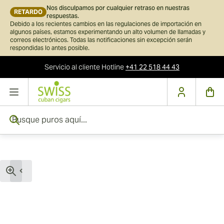
Nos disculpamos por cualquier retraso en nuestras
RETARDO
respuestas.
Debido a los recientes cambios en las regulaciones de importación en
algunos países, estamos experimentando un alto volumen de llamadas y
correos electrónicos. Todas las notificaciones sin excepción serán
respondidas lo antes posible.
Servicio al cliente
Hotline
+41 22 518 44 43
Ir al contenido
Busque puros aquí...