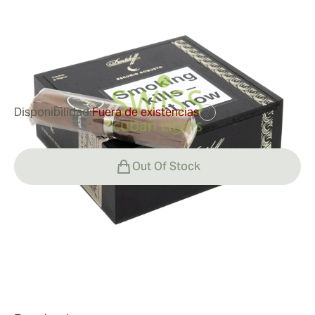
Medidor de anillo:
54
Longitud:
114 mm / 4.49 pulgadas
0
Reseñas
Disponibilidad:
Fuera de existencias
?
Out Of Stock
Fumar
Fumando
Valor
La región brasileña de Baia de Todos os Santos tiene
el clima y el suelo perfectos para cultivar los tabacos
Valor