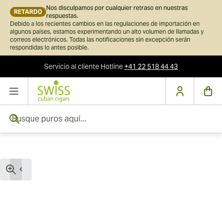
Nos disculpamos por cualquier retraso en nuestras
RETARDO
respuestas.
Debido a los recientes cambios en las regulaciones de importación en
algunos países, estamos experimentando un alto volumen de llamadas y
correos electrónicos. Todas las notificaciones sin excepción serán
respondidas lo antes posible.
Servicio al cliente
Hotline
+41 22 518 44 43
Ir al contenido
Busque puros aquí...