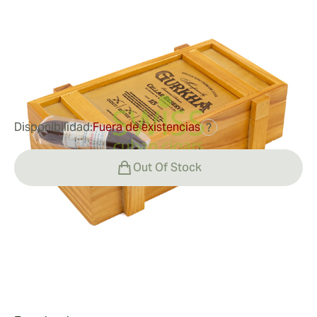
Medidor de anillo:
58
Longitud:
102 mm / 4 pulgadas
1
Reseñas
109,01 €
fue
163,08 €
-33%
Disponibilidad:
Fuera de existencias
?
Out Of Stock
Fumar
Fumar un Gurkha Cellar Reserve 15 Year Koi
Valor
El Gurkha Cellar Reserve 15 Year Koi ofrece una
construcción soberbia y una aspiración sin esfuerzo. El
Valor de Gurkha Cellar Reserve 15 Year Koi