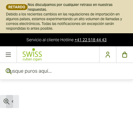
Nos disculpamos por cualquier retraso en nuestras
RETARDO
respuestas.
Debido a los recientes cambios en las regulaciones de importación en
algunos países, estamos experimentando un alto volumen de llamadas y
correos electrónicos. Todas las notificaciones sin excepción serán
respondidas lo antes posible.
Servicio al cliente
Hotline
+41 22 518 44 43
Ir al contenido
Busque puros aquí...