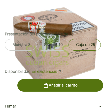
Medidor de anillo:
54
Longitud:
125 mm / 4.92 pulgadas
0
Reseñas
Presentación del producto:
Caja de 25
Muestra 3
Caja de 10
Caja de 25
fue
296,50 €
237,20 €
Disponibilidad:
En existencias
?
Cantidad
Añadir al carrito
Fumar