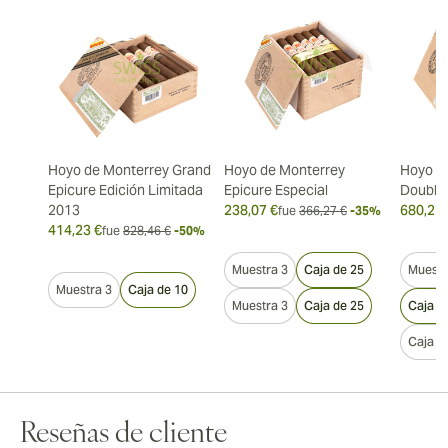
Hoyo de Monterrey Grand
Hoyo de Monterrey
Hoyo d
Epicure Edición Limitada
Epicure Especial
Double
2013
238,07 €
680,21 
fue
366,27 €
-35%
414,23 €
fue
828,46 €
-50%
Muestra 3
Caja de 25
Muestr
Muestra 3
Caja de 10
Muestra 3
Caja de 25
Caja d
Caja d
Reseñas de cliente