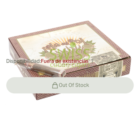
Corona
Medidor de anillo:
44
Longitud:
127 mm / 5 pulgadas
0
Reseñas
Disponibilidad:
Fuera de existencias
?
Out Of Stock
Fumar
Fumando un Isla del Sol Sun Grown Gran Corona
Valor
El Isla del Sol Sun Grown Gran Corona es una golosina