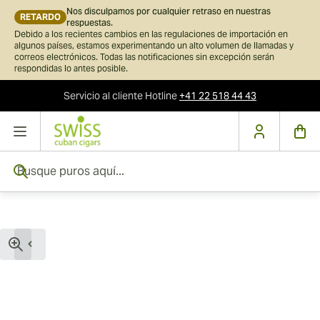
Nos disculpamos por cualquier retraso en nuestras
RETARDO
respuestas.
Debido a los recientes cambios en las regulaciones de importación en
algunos países, estamos experimentando un alto volumen de llamadas y
correos electrónicos. Todas las notificaciones sin excepción serán
respondidas lo antes posible.
Servicio al cliente
Hotline
+41 22 518 44 43
Ir al contenido
Busque puros aquí...