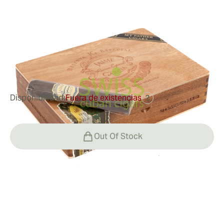
Robusto
Medidor de anillo:
52
Longitud:
133 mm / 5.25 pulgadas
0
Reseñas
Disponibilidad:
Fuera de existencias
?
Out Of Stock
Fumar
Fumar
Valor
El Jaime Garcia Reserva Especial en la práctica vitola