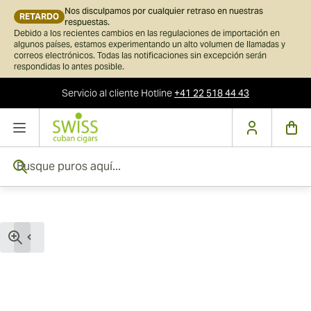
Nos disculpamos por cualquier retraso en nuestras
RETARDO
respuestas.
Debido a los recientes cambios en las regulaciones de importación en
algunos países, estamos experimentando un alto volumen de llamadas y
correos electrónicos. Todas las notificaciones sin excepción serán
respondidas lo antes posible.
Servicio al cliente
Hotline
+41 22 518 44 43
Ir al contenido
Busque puros aquí...