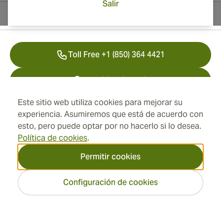
Salir
Información del contacto
Toll Free +1 (850) 364 4421
+41 22 518 44 43
Este sitio web utiliza cookies para mejorar su
info@swisscubancigars.com
experiencia. Asumiremos que está de acuerdo con
esto, pero puede optar por no hacerlo si lo desea.
Política de cookies
.
Información
Permitir cookies
Dirección
Configuración de cookies
2026 SwissCubanCigars.es
— Cigar Group. Todos los
derechos reservados.