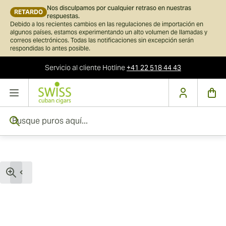
Nos disculpamos por cualquier retraso en nuestras
RETARDO
respuestas.
Debido a los recientes cambios en las regulaciones de importación en
algunos países, estamos experimentando un alto volumen de llamadas y
correos electrónicos. Todas las notificaciones sin excepción serán
respondidas lo antes posible.
Servicio al cliente
Hotline
+41 22 518 44 43
Ir al contenido
Busque puros aquí...