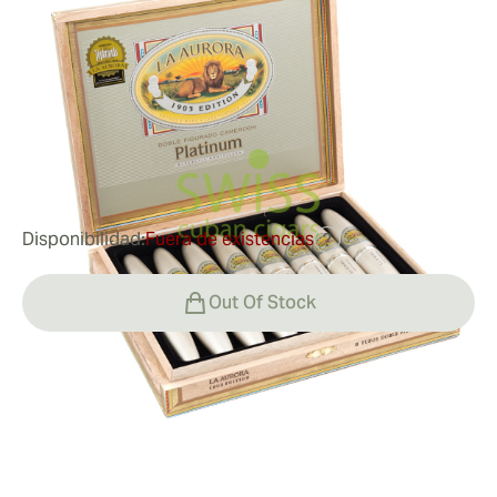
Tubos
Medidor de anillo:
54
Longitud:
127 mm / 5 pulgadas
0
Reseñas
102,03 €
fue
191,85 €
-47%
Disponibilidad:
Fuera de existencias
?
Out Of Stock
Fumar
Fumando el La Aurora Preferidos Platinum Tubos
Valor
Cada puro seductor ofrece una experiencia de cuerpo