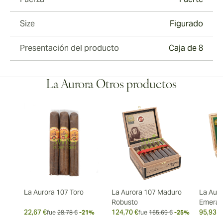
Size
Figurado
Presentación del producto
Caja de 8
La Aurora Otros productos
La Aurora 107 Toro
La Aurora 107 Maduro
La Auro
Robusto
Emeral
22,67 €
124,70 €
95,93 €
fue
28,78 €
-21%
fue
165,69 €
-25%