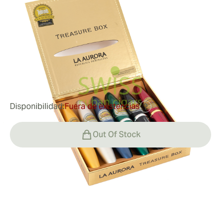
Tubos
Medidor de anillo:
54
Longitud:
127 mm / 5 pulgadas
0
Reseñas
95,93 €
fue
191,85 €
-50%
Disponibilidad:
Fuera de existencias
?
Out Of Stock
Fumar
Fumando La Aurora Preferidos Treasures Tubos
Valor
Cada puro de producción limitada de la colección