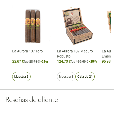
La Aurora 107 Toro
La Aurora 107 Maduro
La Auro
Robusto
Emeral
22,67 €
124,70 €
95,93 €
fue
28,78 €
-21%
fue
165,69 €
-25%
Muestra 3
Muestra 3
Caja de 21
Reseñas de cliente