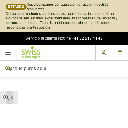
Nos disculpamos por cualquier retraso en nuestras
RETARDO
respuestas.
Debido a los recientes cambios en las regulaciones de importación en
algunos países, estamos experimentando un alto volumen de llamadas y
correos electrónicos. Todas las notificaciones sin excepción serán
respondidas lo antes posible.
Servicio al cliente
Hotline
+41 22 518 44 43
Ir al contenido
Busque puros aquí...