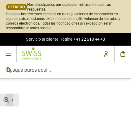
Nos disculpamos por cualquier retraso en nuestras
RETARDO
respuestas.
Debido a los recientes cambios en las regulaciones de importación en
algunos países, estamos experimentando un alto volumen de llamadas y
correos electrónicos. Todas las notificaciones sin excepción serán
respondidas lo antes posible.
Servicio al cliente
Hotline
+41 22 518 44 43
Ir al contenido
Busque puros aquí...