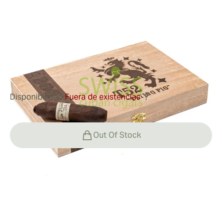
Flying pig
Medidor de anillo:
60
Longitud:
137 mm / 5.38 pulgadas
0
Reseñas
Disponibilidad:
Fuera de existencias
?
Out Of Stock
Fumar
Fumando Liga Privada Único Serie Feral Flying pig
Valor
Los intensos sabores a tierra, pimienta y tabaco