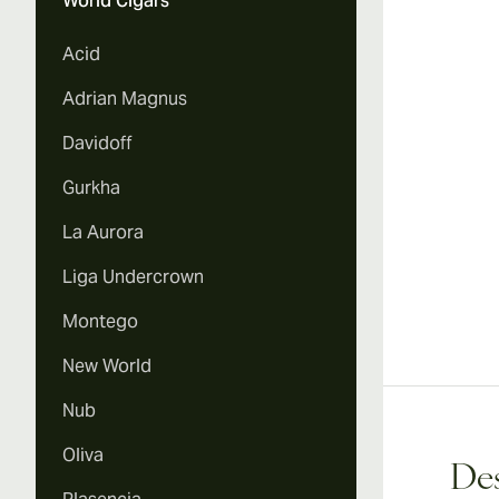
World Cigars
Acid
Adrian Magnus
Davidoff
Gurkha
La Aurora
Liga Undercrown
Montego
New World
Nub
Oliva
Des