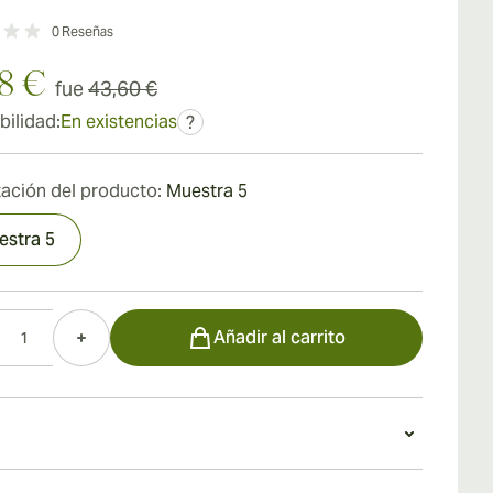
0
Reseñas
8 €
fue
43,60 €
bilidad:
En existencias
?
ación del producto:
Muestra 5
estra 5
d
Añadir al carrito
o un Liga Undercrown Sun Grown Gran Toro Tubo