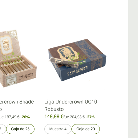
ercrown Shade
Liga Undercrown UC10
Liga Under
o
Robusto
149,99 €
34,88 €
ue
187,49 €
-26%
fue
204,93 €
-27%
fue
39,
5
Caja de 25
Muestra 4
Caja de 20
Muestra 4