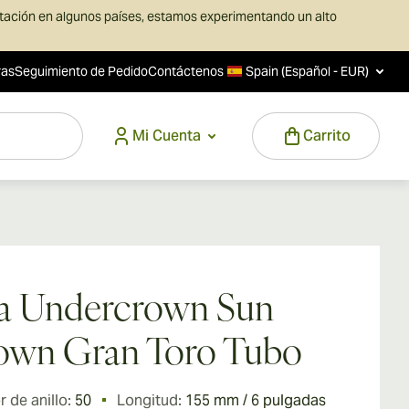
rtación en algunos países, estamos experimentando un alto
ras
Seguimiento de Pedido
Contáctenos
Spain (Español - EUR)
Mi Cuenta
Carrito
ga Undercrown Sun
own Gran Toro Tubo
 de anillo:
50
Longitud:
155 mm / 6 pulgadas