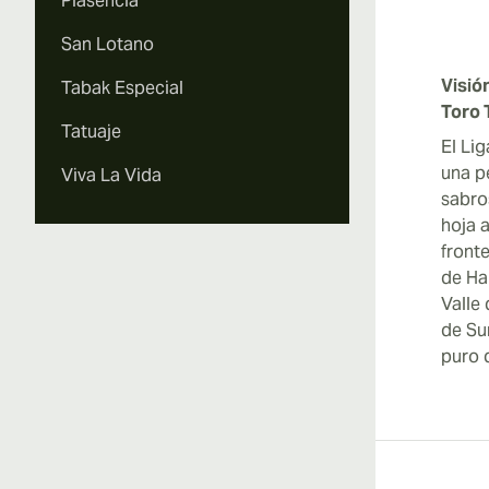
Plasencia
San Lotano
Visió
Tabak Especial
Toro 
Tatuaje
El Li
una p
Viva La Vida
sabro
hoja 
front
de Ha
Valle
de Sum
puro 