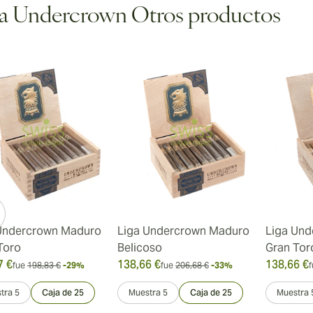
a Undercrown Otros productos
Undercrown Maduro
Liga Undercrown Maduro
Liga Und
Toro
Belicoso
Gran Tor
7 €
138,66 €
138,66 €
fue
198,83 €
-29%
fue
206,68 €
-33%
f
tra 5
Caja de 25
Muestra 5
Caja de 25
Muestra 