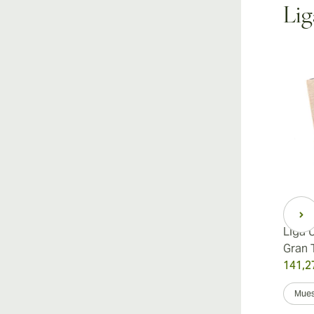
Lig
Liga Undercrown Maduro
Liga 
Robusto
Gran 
120,34 €
141,2
fue
184,88 €
-35%
Muestra 5
Caja de 25
Mues