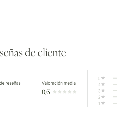
señas de cliente
5
 de reseñas
Valoración media
4
3
0
/5
2
1