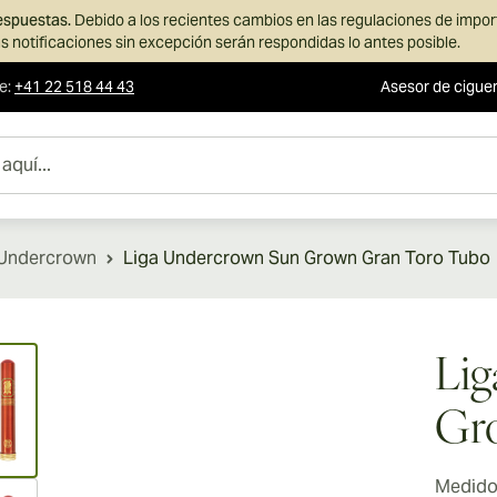
respuestas.
Debido a los recientes cambios en las regulaciones de impo
s notificaciones sin excepción serán respondidas lo antes posible.
te
:
+41 22 518 44 43
Asesor de cigue
 Undercrown
Liga Undercrown Sun Grown Gran Toro Tubo
ew larger image
Li
Gr
Medidor
ew larger image