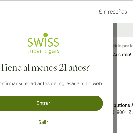
Sin reseñas
¡Envío internacional disponible a Canadá, Reino Unido y Australia!
¿Tiene al menos 21 años?
nfirmar su edad antes de ingresar al sitio web.
Dirección
Entrar
Condiciones
Aromatica Distributions
Privacidad
Löwenstrasse 20, 8001 Zu
tros
Switzerland
Salir