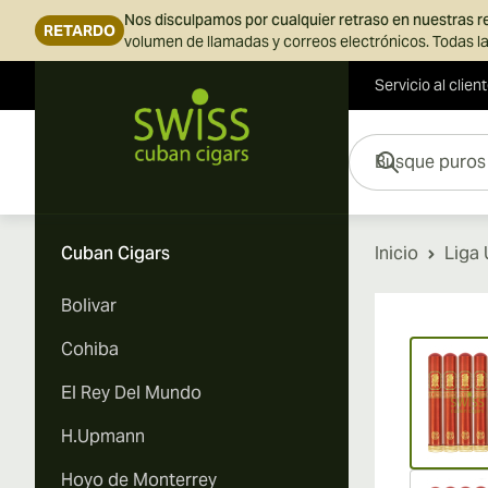
Nos disculpamos por cualquier retraso en nuestras 
RETARDO
volumen de llamadas y correos electrónicos. Todas la
Servicio al clien
Ir al contenido
Busque puros aquí...
Cuban Cigars
Inicio
Liga
Bolivar
Vi
Cohiba
El Rey Del Mundo
H.Upmann
Hoyo de Monterrey
Vi