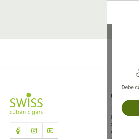
Debe co
Información
Términos y 
Política de 
Sobre noso
Contacto