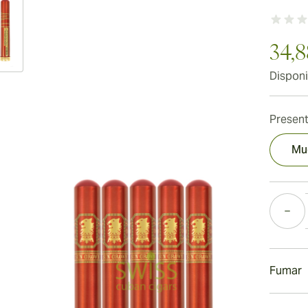
34,8
Disponi
Present
Mu
Cantida
Fumar
Fumand