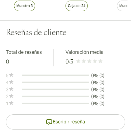
Muestra 3
Caja de 24
Muestr
Reseñas de cliente
Total de reseñas
Valoración media
0
0
/5
5
0% (0)
4
0% (0)
3
0% (0)
2
0% (0)
1
0% (0)
Escribir reseña