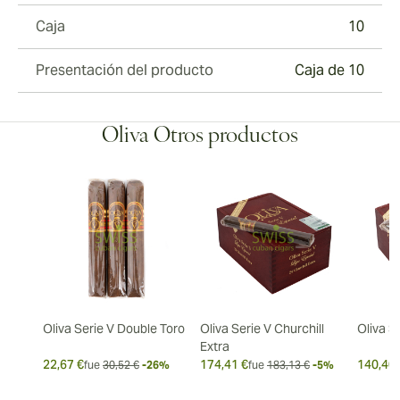
Caja
10
Presentación del producto
Caja de 10
Oliva Otros productos
Oliva Serie V Double Toro
Oliva Serie V Churchill
Oliva S
Extra
22,67 €
174,41 €
140,40 
fue
30,52 €
-26%
fue
183,13 €
-5%