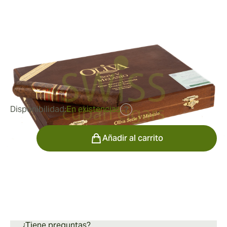
Double Toro
Medidor de anillo:
54
Longitud:
152 mm / 6 pulgadas
0
Reseñas
114,24 €
fue
148,25 €
-23%
Disponibilidad:
En existencias
?
Cantidad
Añadir al carrito
Información de envío
Envío estándar de 15 a 45 días.
¿Tiene preguntas?