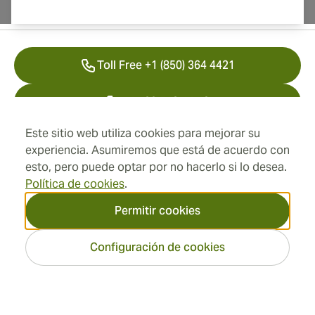
Información del contacto
Toll Free +1 (850) 364 4421
+41 22 518 44 43
Este sitio web utiliza cookies para mejorar su
info@swisscubancigars.com
experiencia. Asumiremos que está de acuerdo con
esto, pero puede optar por no hacerlo si lo desea.
Política de cookies
.
Información
Permitir cookies
Dirección
Configuración de cookies
2026 SwissCubanCigars.es
— Cigar Group. Todos los
derechos reservados.