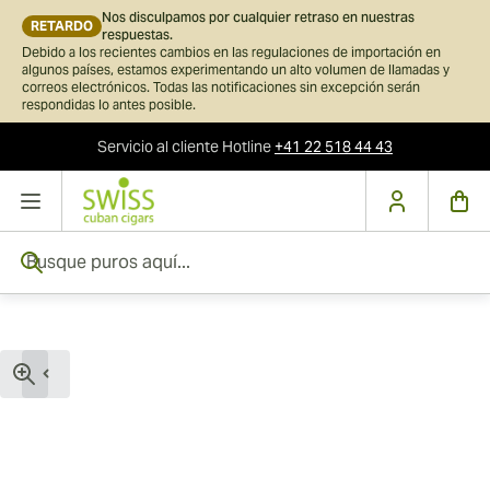
Nos disculpamos por cualquier retraso en nuestras
RETARDO
respuestas.
Debido a los recientes cambios en las regulaciones de importación en
algunos países, estamos experimentando un alto volumen de llamadas y
correos electrónicos. Todas las notificaciones sin excepción serán
respondidas lo antes posible.
Servicio al cliente
Hotline
+41 22 518 44 43
Ir al contenido
Busque puros aquí...