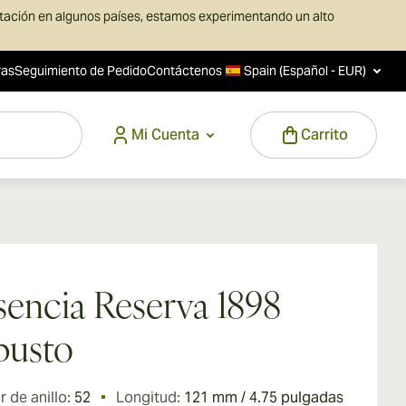
rtación en algunos países, estamos experimentando un alto
ras
Seguimiento de Pedido
Contáctenos
Spain (Español - EUR)
Mi Cuenta
Carrito
sencia Reserva 1898
busto
 de anillo:
52
Longitud:
121 mm / 4.75 pulgadas