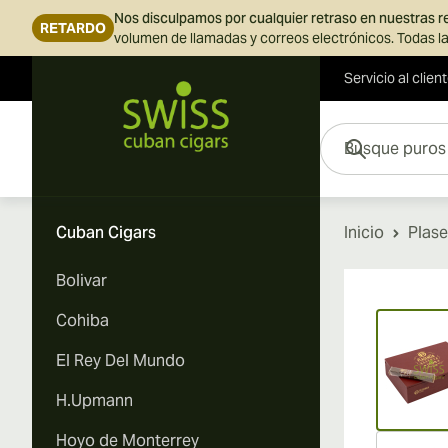
Nos disculpamos por cualquier retraso en nuestras 
RETARDO
volumen de llamadas y correos electrónicos. Todas la
Servicio al clien
Ir al contenido
Busque puros aquí...
Cuban Cigars
Inicio
Plase
Bolivar
Vi
Cohiba
El Rey Del Mundo
H.Upmann
Hoyo de Monterrey
Vi