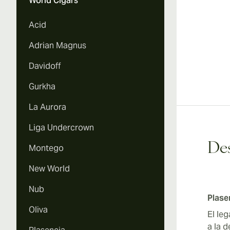
World Cigars
Acid
Adrian Magnus
Davidoff
Gurkha
La Aurora
Liga Undercrown
Des
Montego
New World
Nub
Plase
Oliva
El le
a la 