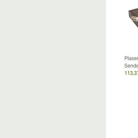
Plase
Send
113,3