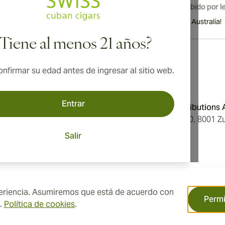
¡Envío internacional disponible a Canadá, Reino Unido y Australia!
¿Tiene al menos 21 años?
nfirmar su edad antes de ingresar al sitio web.
Dirección
Entrar
Condiciones
Aromatica Distributions
Privacidad
Löwenstrasse 20, 8001 Zu
tros
Switzerland
Salir
ón de Cookies
xperiencia. Asumiremos que está de acuerdo con
Permi
a.
Política de cookies
.
servados.