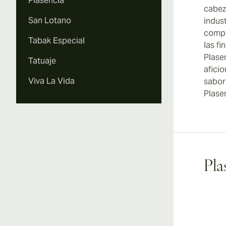
Plasencia
cabez
San Lotano
indus
compl
Tabak Especial
las fi
Plase
Tatuaje
afici
Viva La Vida
sabor
Plase
Pla