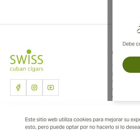
Debe co
Información
Términos y 
Política de 
Sobre noso
Contacto
Configuraci
Este sitio web utiliza cookies para mejorar su e
esto, pero puede optar por no hacerlo si lo dese
2026 SwissCubanCigars.es — Cigar Group. Todos los derechos re