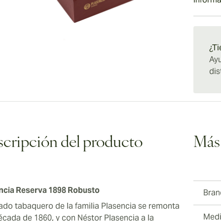
más equ
medio, 
Los pur
interes
especia
cada nu
Envío e
de las 
entrete
más que
Plasenc
que aca
gran en
¿Ti
fabrica
discuti
Ayu
disfrut
para el
dis
cambio
cripción del producto
Más
ncia Reserva 1898 Robusto
Bran
gado tabaquero de la familia Plasencia se remonta
Medi
década de 1860, y con Néstor Plasencia a la