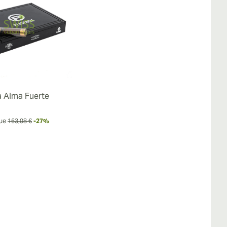
a Alma Fuerte
ue
163,08 €
-27%