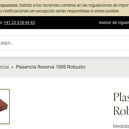
respuestas.
Debido a los recientes cambios en las regulaciones de impo
s notificaciones sin excepción serán respondidas lo antes posible.
te
:
+41 22 518 44 43
Asesor de cigue
ncia
Plasencia Reserva 1898 Robusto
ew larger image
Pla
Ro
Medidor
ew larger image