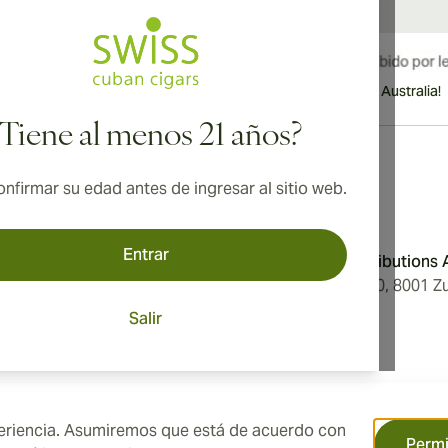
¡Envío internacional disponible a Canadá, Reino Unido y Australia!
¿Tiene al menos 21 años?
nfirmar su edad antes de ingresar al sitio web.
Dirección
Entrar
Condiciones
Aromatica Distributions
Privacidad
Löwenstrasse 20, 8001 Zu
tros
Switzerland
Salir
ón de Cookies
xperiencia. Asumiremos que está de acuerdo con
Permi