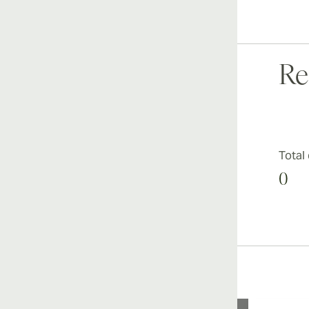
Re
Total
0