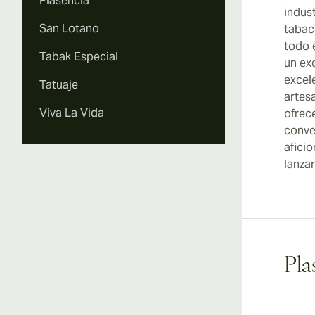
Plasencia
indus
San Lotano
tabac
todo 
Tabak Especial
un exc
excele
Tatuaje
artes
Viva La Vida
ofrec
conve
afici
lanza
Pla