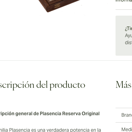
satisfac
de frut
La expe
Toro es
gustati
manifie
Envío e
fiable 
salpica
el mund
entorno
aficion
¿Ti
fumada 
Ayu
en el c
dis
una for
Reserva
Toros 
cripción del producto
Más
ipción general de Plasencia Reserva Original
Bran
Medi
milia Plasencia es una verdadera potencia en la