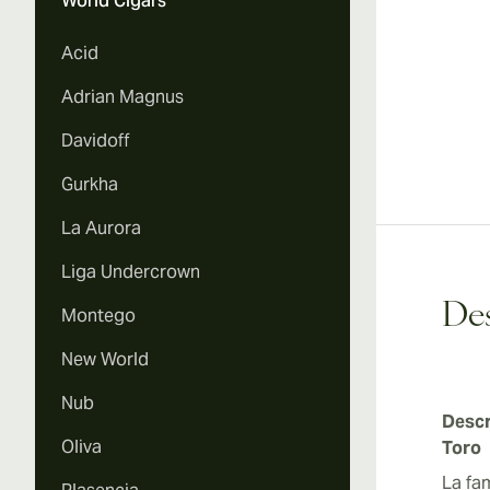
World Cigars
Acid
Adrian Magnus
Davidoff
Gurkha
La Aurora
Liga Undercrown
Des
Montego
New World
Nub
Descr
Oliva
Toro
La fa