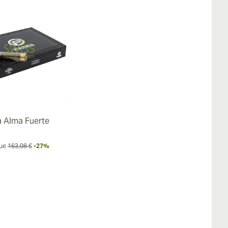
a Alma Fuerte
ue
163,08 €
-27%