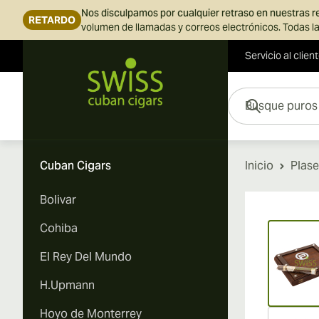
Nos disculpamos por cualquier retraso en nuestras 
RETARDO
volumen de llamadas y correos electrónicos. Todas la
Servicio al clien
Ir al contenido
Busque puros aquí...
Cuban Cigars
Inicio
Plase
Bolivar
Vi
Cohiba
El Rey Del Mundo
H.Upmann
Hoyo de Monterrey
Vi