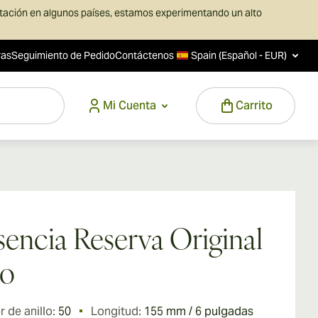
rtación en algunos países, estamos experimentando un alto
ras
Seguimiento de Pedido
Contáctenos
Spain (Español - EUR)
Mi Cuenta
Carrito
sencia Reserva Original
ro
 de anillo:
50
Longitud:
155 mm / 6 pulgadas