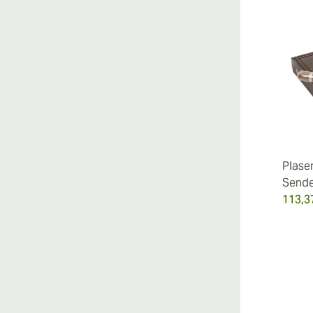
Plase
Send
113,3