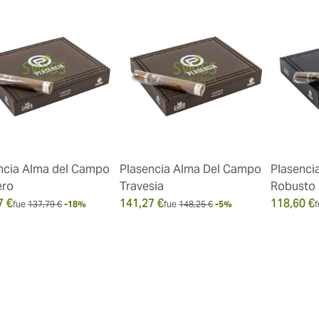
ncia Alma del Campo
Plasencia Alma Del Campo
Plasenci
ero
Travesia
Robusto
7 €
141,27 €
118,60 €
fue
137,79 €
-18%
fue
148,25 €
-5%
f