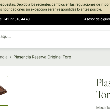
respuestas.
Debido a los recientes cambios en las regulaciones de impo
s notificaciones sin excepción serán respondidas lo antes posible.
te
:
+41 22 518 44 43
Asesor de cigue
ncia
Plasencia Reserva Original Toro
ew larger image
Pla
To
Medidor
ew larger image