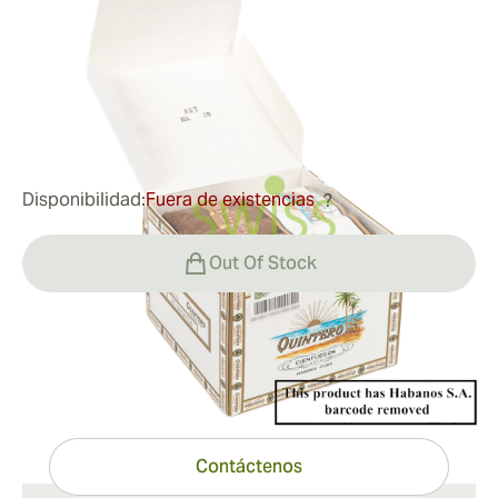
Medidor de anillo:
50
Longitud:
115 mm / 4.5 pulgadas
0
Reseñas
66,28 €
fue
95,05 €
-30%
Disponibilidad:
Fuera de existencias
?
Out Of Stock
¿Tiene preguntas?
Ayuda experta a un clic de distancia
Contáctenos