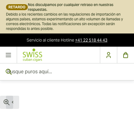
Nos disculpamos por cualquier retraso en nuestras
RETARDO
respuestas.
Debido a los recientes cambios en las regulaciones de importación en
algunos países, estamos experimentando un alto volumen de llamadas y
correos electrónicos. Todas las notificaciones sin excepción serán
respondidas lo antes posible.
Servicio al cliente
Hotline
+41 22 518 44 43
Ir al contenido
Busque puros aquí...