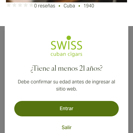
0 reseñas
Cuba
1940
Los cigarros cubanos San Luis Rey son puros
encantadores de Cuba procedentes de la región de
San Luis ubicado en Vuelta Abajo. Produciendo
cigarros desde 1940, los cigarros cubanos San Luis
¿Tiene al menos 21 años?
Rey son mejor conocidos por la combinación de tres
tipos de tabacos. Se utilizan en los cigarros para
Debe confirmar su edad antes de ingresar al
darles un sabor delicioso! Puede comprar cigarros San
sitio web.
Luis Rey cubanos a excelentes precios y descuentos
aquí con alta calidad! Con buenos precios y buen
sabor, los cigarros cubanos San Luis Rey son placeres
Entrar
absolutos.
Salir