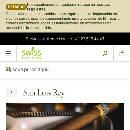
Nos disculpamos por cualquier retraso en nuestras
RETARDO
respuestas.
Debido a los recientes cambios en las regulaciones de importación en
algunos países, estamos experimentando un alto volumen de llamadas y
correos electrónicos. Todas las notificaciones sin excepción serán
respondidas lo antes posible.
Servicio al cliente
Hotline
+41 22 518 44 43
Ir al contenido
Busque puros aquí...
San Luis Rey