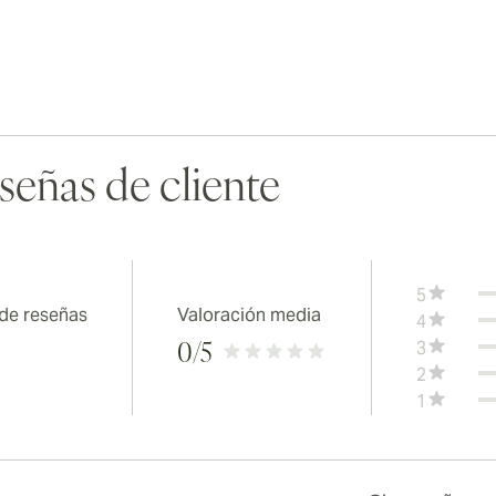
señas de cliente
5
 de reseñas
Valoración media
4
3
0
/5
2
1