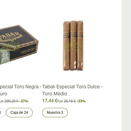
pecial Toro Negra -
Tabak Especial Toro Dulce -
Tabak Espec
uro
Toro Medio
Dulce - Cor
17,44 €
14,83 €
ue
209,29 €
-37%
fue
26,16 €
-33%
fue
21,
3
Caja de 24
Muestra 3
Muestra 3