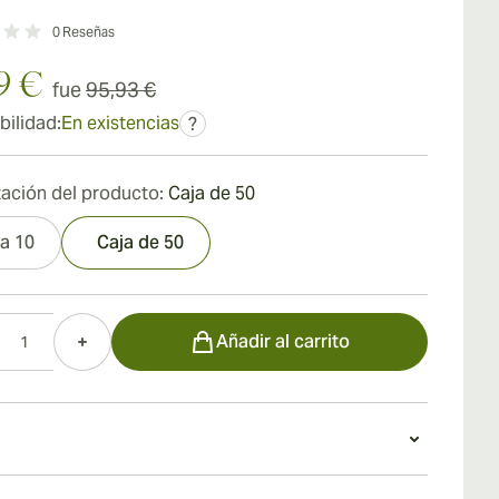
0
Reseñas
9 €
fue
95,93 €
bilidad:
En existencias
?
ación del producto:
Caja de 50
a 10
Caja de 50
d
Añadir al carrito
o un Tabak Especial Cafecita Negra