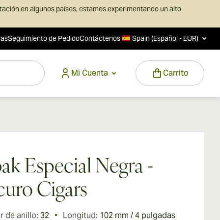
rtación en algunos países, estamos experimentando un alto
ras
Seguimiento de Pedido
Contáctenos
Spain (Español - EUR)
Mi Cuenta
Carrito
ak Especial Negra -
uro Cigars
 de anillo:
32
Longitud:
102 mm / 4 pulgadas