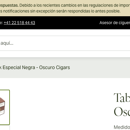
respuestas.
Debido a los recientes cambios en las regulaciones de impo
s notificaciones sin excepción serán respondidas lo antes posible.
te
:
+41 22 518 44 43
Asesor de cigue
 Especial Negra - Oscuro Cigars
ew larger image
Tab
Osc
Medidor
ew larger image