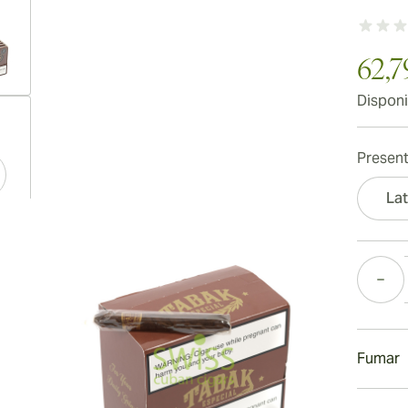
62,7
Disponi
ew larger image
Present
Lat
ew larger image
Cantida
ew larger image
Fumar
Fumand