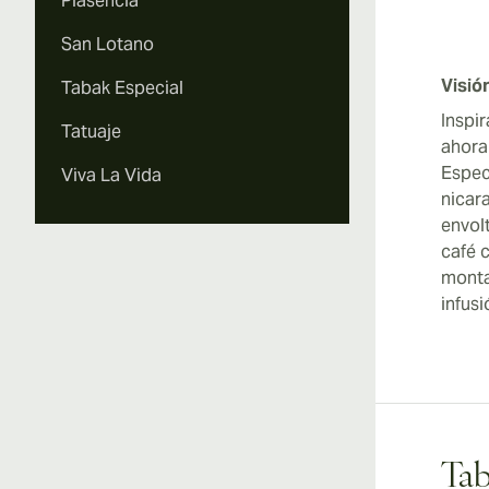
Plasencia
San Lotano
Visió
Tabak Especial
Inspi
Tatuaje
ahora
Espec
Viva La Vida
nicar
envol
café 
monta
infus
Tab