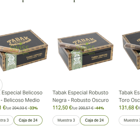
 Especial Belicoso
Tabak Especial Robusto
Tabak Es
 - Belicoso Medio
Negra - Robusto Oscuro
Toro Osc
1 €
112,50 €
131,68 €
fue
204,93 €
-33%
fue
200,57 €
-44%
f
tra 3
Caja de 24
Muestra 3
Caja de 24
Muestra 