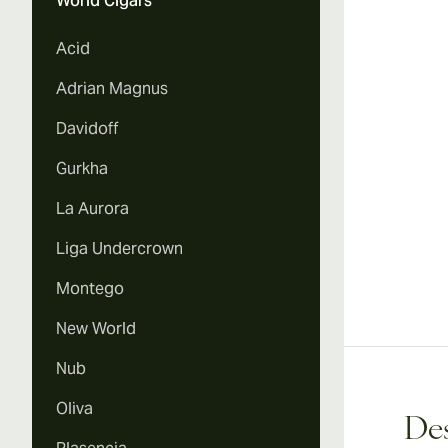
World Cigars
Acid
Adrian Magnus
Davidoff
Gurkha
La Aurora
Liga Undercrown
Montego
New World
Nub
Oliva
Des