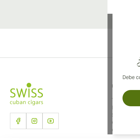
Debe co
Información
Términos y 
Política de 
Sobre noso
Contacto
Configuraci