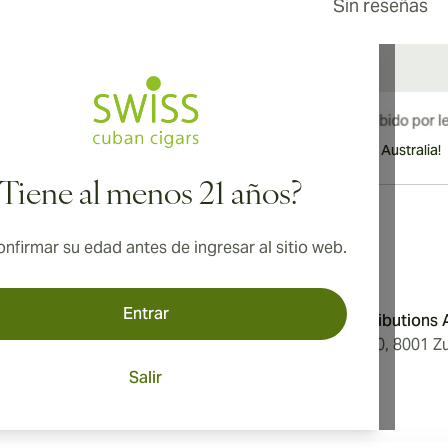
Sin reseñas
¡Envío internacional disponible a Canadá, Reino Unido y Australia!
¿Tiene al menos 21 años?
nfirmar su edad antes de ingresar al sitio web.
Dirección
Entrar
Condiciones
Aromatica Distributions
Privacidad
Löwenstrasse 20, 8001 Zu
tros
Switzerland
Salir
ón de Cookies