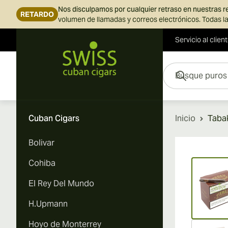
Nos disculpamos por cualquier retraso en nuestras 
RETARDO
volumen de llamadas y correos electrónicos. Todas la
Servicio al clien
Ir al contenido
Busque puros aquí...
Cuban Cigars
Inicio
Tabak
Bolivar
Vi
Cohiba
El Rey Del Mundo
H.Upmann
Hoyo de Monterrey
Vi