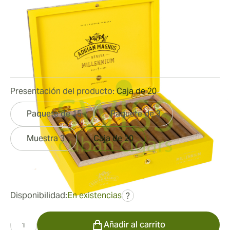
Toro
Medidor de anillo:
52
Longitud:
152 mm / 6 pulgadas
0
Reseñas
Presentación del producto:
Caja de 20
Paquete de 15
Paquete de 3
Muestra 3
Caja de 20
fue
292,14 €
213,65 €
Disponibilidad:
En existencias
?
Cantidad
Añadir al carrito