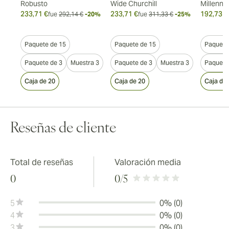
Robusto
Wide Churchill
Millenni
233,71 €
233,71 €
192,73 €
fue
292,14 €
-20%
fue
311,33 €
-25%
27%
Paquete de 15
Paquete de 15
Paquete
Paquete de 3
Muestra 3
Paquete de 3
Muestra 3
Paquete
Caja de 20
Caja de 20
Caja de 
Reseñas de cliente
Total de reseñas
Valoración media
0
0
/5
5
0% (0)
4
0% (0)
3
0% (0)