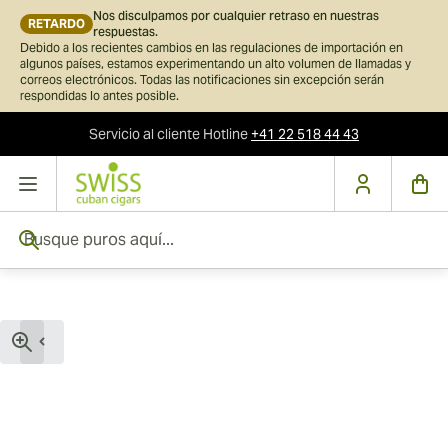
Nos disculpamos por cualquier retraso en nuestras
RETARDO
respuestas.
Debido a los recientes cambios en las regulaciones de importación en
algunos países, estamos experimentando un alto volumen de llamadas y
correos electrónicos. Todas las notificaciones sin excepción serán
respondidas lo antes posible.
Servicio al cliente
Hotline
+41 22 518 44 43
Ir al contenido
Busque puros aquí...