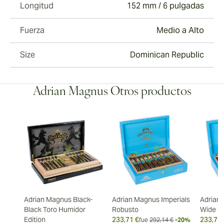
Longitud
152 mm / 6 pulgadas
Fuerza
Medio a Alto
Size
Dominican Republic
Adrian Magnus Otros productos
Adrian Magnus Black-
Adrian Magnus Imperials
Adrian 
Black Toro Humidor
Robusto
Wide Ch
Edition
233,71 €
233,71 
fue
292,14 €
-20%