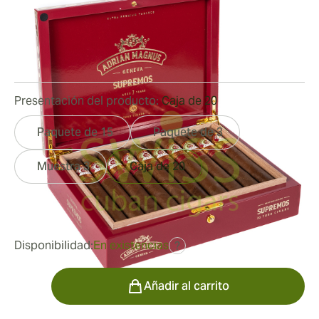
Medidor de anillo:
52
Longitud:
152 mm / 6 pulgadas
0
Reseñas
Presentación del producto:
Caja de 20
Paquete de 15
Paquete de 3
Muestra 3
Caja de 20
fue
313,94 €
213,65 €
Disponibilidad:
En existencias
?
Cantidad
Añadir al carrito