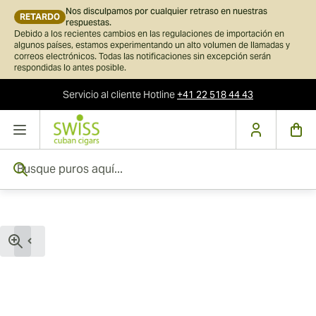
Nos disculpamos por cualquier retraso en nuestras
RETARDO
respuestas.
Debido a los recientes cambios en las regulaciones de importación en
algunos países, estamos experimentando un alto volumen de llamadas y
correos electrónicos. Todas las notificaciones sin excepción serán
respondidas lo antes posible.
Servicio al cliente
Hotline
+41 22 518 44 43
Ir al contenido
Busque puros aquí...