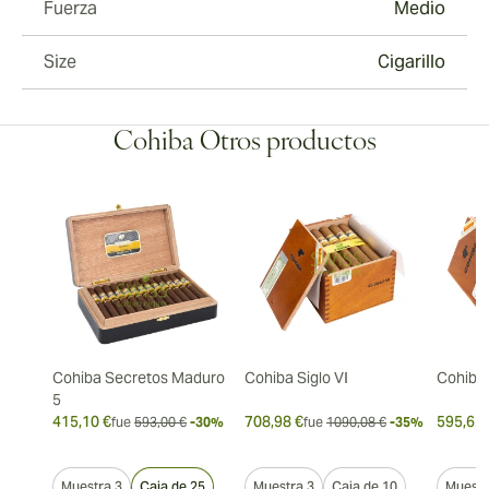
Fuerza
Medio
Size
Cigarillo
Cohiba Otros productos
Cohiba Secretos Maduro
Cohiba Siglo VI
Cohiba 
5
415,10 €
708,98 €
595,62 
fue
593,00 €
-30%
fue
1090,08 €
-35%
Muestra 3
Caja de 25
Muestra 3
Caja de 10
Muestr