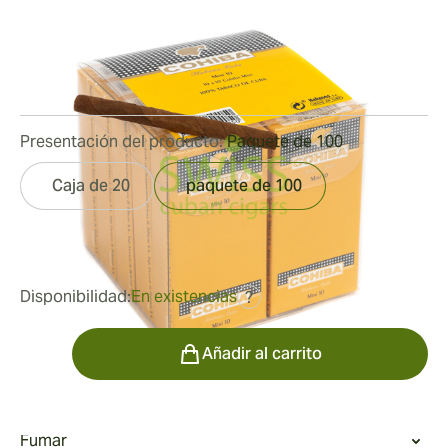
Medidor de anillo:
19
Longitud:
81 mm / 3.2 pulgadas
1
Reseñas
Presentación del producto:
Paquete de 100
Caja de 20
paquete de 100
fue
122,09 €
97,67 €
Disponibilidad:
En existencias
?
Cantidad
Añadir al carrito
Fumar