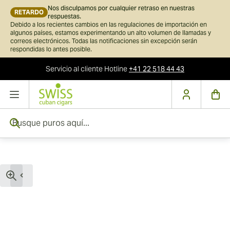
Nos disculpamos por cualquier retraso en nuestras
RETARDO
respuestas.
Debido a los recientes cambios en las regulaciones de importación en
algunos países, estamos experimentando un alto volumen de llamadas y
correos electrónicos. Todas las notificaciones sin excepción serán
respondidas lo antes posible.
Servicio al cliente
Hotline
+41 22 518 44 43
Ir al contenido
Busque puros aquí...