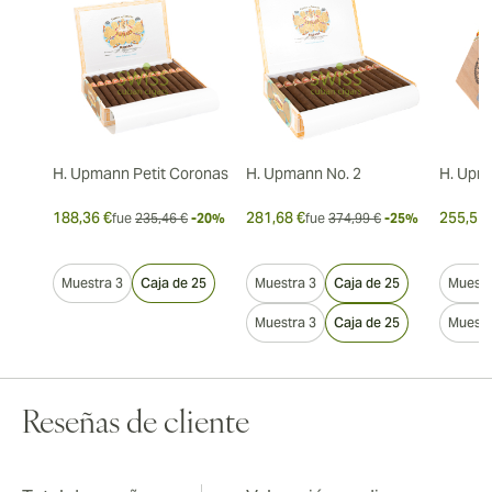
H. Upmann Petit Coronas
H. Upmann No. 2
H. Upm
188,36 €
281,68 €
255,51 
fue
235,46 €
-20%
fue
374,99 €
-25%
Muestra 3
Caja de 25
Muestra 3
Caja de 25
Muestr
Muestra 3
Caja de 25
Muestr
Reseñas de cliente