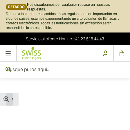
Nos disculpamos por cualquier retraso en nuestras
RETARDO
respuestas.
Debido a los recientes cambios en las regulaciones de importación en
algunos países, estamos experimentando un alto volumen de llamadas y
correos electrónicos. Todas las notificaciones sin excepción serán
respondidas lo antes posible.
Servicio al cliente
Hotline
+41 22 518 44 43
Ir al contenido
Busque puros aquí...