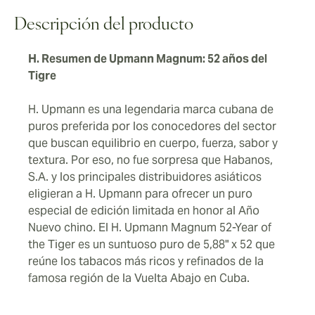
satisfactoria que vuelve a consolidar a H. Upmann
Descripción del producto
como uno de los principales destinos mundiales para
los exigentes fumadores de puros.
H. Resumen de Upmann Magnum: 52 años del
Tigre
H. Upmann es una legendaria marca cubana de
puros preferida por los conocedores del sector
que buscan equilibrio en cuerpo, fuerza, sabor y
textura. Por eso, no fue sorpresa que Habanos,
S.A. y los principales distribuidores asiáticos
eligieran a H. Upmann para ofrecer un puro
especial de edición limitada en honor al Año
Nuevo chino. El H. Upmann Magnum 52-Year of
the Tiger es un suntuoso puro de 5,88" x 52 que
reúne los tabacos más ricos y refinados de la
famosa región de la Vuelta Abajo en Cuba.