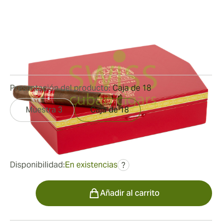
the Tiger
Medidor de anillo:
52
Longitud:
148 mm / 5.88 pulgadas
0
Reseñas
Presentación del producto:
Caja de 18
Muestra 3
Caja de 18
fue
1090,08 €
687,18 €
Disponibilidad:
En existencias
?
Cantidad
Añadir al carrito