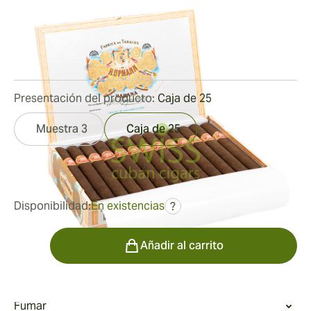
Medidor de anillo:
42
Longitud:
129 mm / 5.0 pulgadas
0
Reseñas
Presentación del producto:
Caja de 25
Muestra 3
Caja de 25
fue
235,46 €
188,36 €
Disponibilidad:
En existencias
?
Cantidad
Añadir al carrito
Fumar