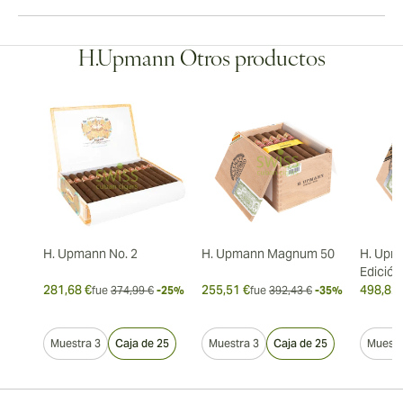
H.Upmann Otros productos
H. Upmann No. 2
H. Upmann Magnum 50
H. Upm
Edición
281,68 €
255,51 €
498,82 
fue
374,99 €
-25%
fue
392,43 €
-35%
Muestra 3
Caja de 25
Muestra 3
Caja de 25
Muestr