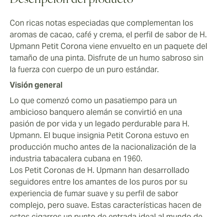
Descripción del producto
encima del H. Upmann en términos de complejidad.
Con ricas notas especiadas que complementan los
aromas de cacao, café y crema, el perfil de sabor de H.
Upmann Petit Corona viene envuelto en un paquete del
tamaño de una pinta. Disfrute de un humo sabroso sin
la fuerza con cuerpo de un puro estándar.
Visión general
Lo que comenzó como un pasatiempo para un
ambicioso banquero alemán se convirtió en una
pasión de por vida y un legado perdurable para H.
Upmann. El buque insignia Petit Corona estuvo en
producción mucho antes de la nacionalización de la
industria tabacalera cubana en 1960.
Los Petit Coronas de H. Upmann han desarrollado
seguidores entre los amantes de los puros por su
experiencia de fumar suave y su perfil de sabor
complejo, pero suave. Estas características hacen de
estos cigarros un punto de entrada ideal al mundo de