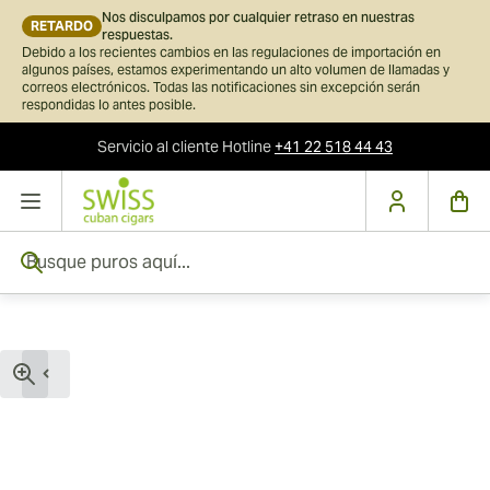
Nos disculpamos por cualquier retraso en nuestras
RETARDO
respuestas.
Debido a los recientes cambios en las regulaciones de importación en
algunos países, estamos experimentando un alto volumen de llamadas y
correos electrónicos. Todas las notificaciones sin excepción serán
respondidas lo antes posible.
Servicio al cliente
Hotline
+41 22 518 44 43
Ir al contenido
Busque puros aquí...