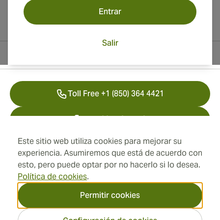
Entrar
Salir
Información del contacto
Toll Free +1 (850) 364 4421
+41 22 518 44 43
Este sitio web utiliza cookies para mejorar su
info@swisscubancigars.com
experiencia. Asumiremos que está de acuerdo con
esto, pero puede optar por no hacerlo si lo desea.
Política de cookies
.
Información
Permitir cookies
Dirección