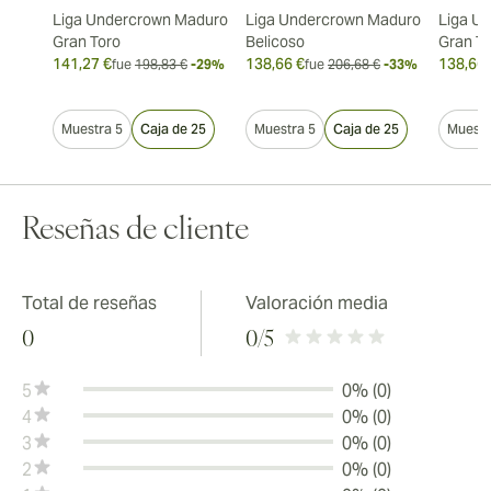
Liga Undercrown Maduro
Liga Undercrown Maduro
Liga U
Gran Toro
Belicoso
Gran T
141,27 €
138,66 €
138,66 
fue
198,83 €
-29%
fue
206,68 €
-33%
Muestra 5
Caja de 25
Muestra 5
Caja de 25
Muestr
Reseñas de cliente
Total de reseñas
Valoración media
0
0
/5
5
0% (0)
4
0% (0)
3
0% (0)
2
0% (0)