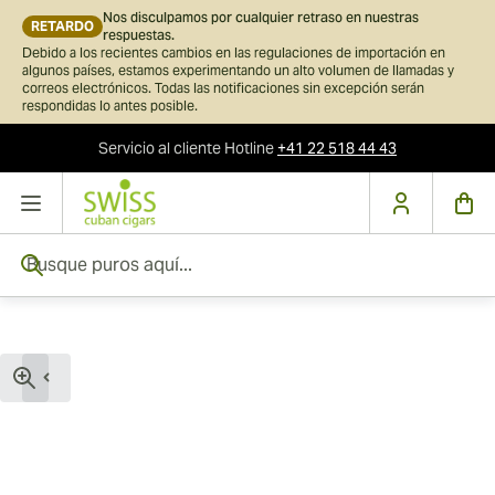
Nos disculpamos por cualquier retraso en nuestras
RETARDO
respuestas.
Debido a los recientes cambios en las regulaciones de importación en
algunos países, estamos experimentando un alto volumen de llamadas y
correos electrónicos. Todas las notificaciones sin excepción serán
respondidas lo antes posible.
Servicio al cliente
Hotline
+41 22 518 44 43
Ir al contenido
Busque puros aquí...