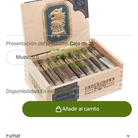
Medidor de anillo:
54
Longitud:
127 mm / 5 pulgadas
0
Reseñas
Presentación del producto:
Caja de 25
Muestra 5
Caja de 25
fue
184,88 €
120,34 €
Disponibilidad:
En existencias
?
Cantidad
Añadir al carrito
Fumar