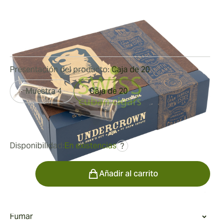
Medidor de anillo:
50
Longitud:
127 mm / 5 pulgadas
0
Reseñas
Presentación del producto:
Caja de 20
Muestra 4
Caja de 20
fue
204,93 €
149,99 €
Disponibilidad:
En existencias
?
Cantidad
Añadir al carrito
Fumar