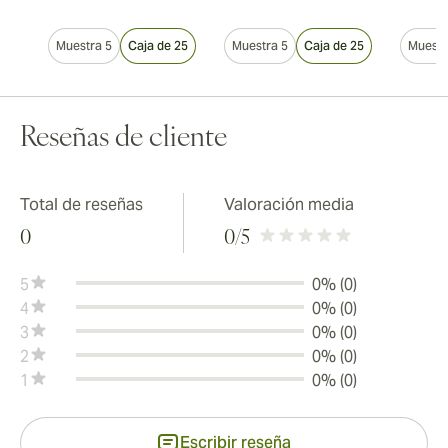
Muestra 5
Caja de 25
Muestra 5
Caja de 25
Muestr
Reseñas de cliente
Total de reseñas
Valoración media
0
0
/5
5
0% (0)
4
0% (0)
3
0% (0)
2
0% (0)
1
0% (0)
Escribir reseña