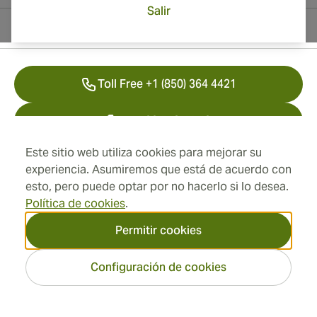
Salir
Información del contacto
Toll Free +1 (850) 364 4421
+41 22 518 44 43
Este sitio web utiliza cookies para mejorar su
info@swisscubancigars.com
experiencia. Asumiremos que está de acuerdo con
esto, pero puede optar por no hacerlo si lo desea.
Política de cookies
.
Información
Permitir cookies
Dirección
Configuración de cookies
2026 SwissCubanCigars.es
— Cigar Group. Todos los