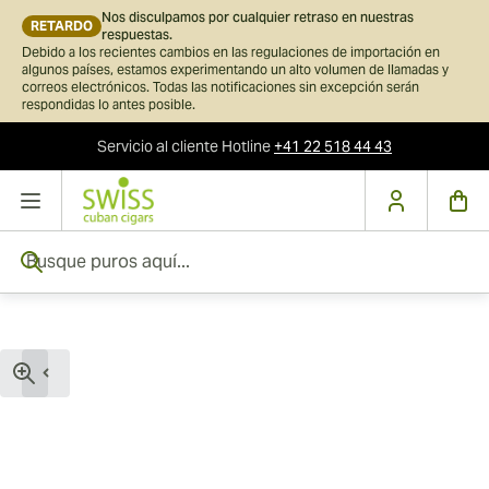
Nos disculpamos por cualquier retraso en nuestras
RETARDO
respuestas.
Debido a los recientes cambios en las regulaciones de importación en
algunos países, estamos experimentando un alto volumen de llamadas y
correos electrónicos. Todas las notificaciones sin excepción serán
respondidas lo antes posible.
Servicio al cliente
Hotline
+41 22 518 44 43
Ir al contenido
Busque puros aquí...