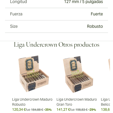
Longitud
127 mm / 5 pulgadas
Fuerza
Fuerte
Size
Robusto
Liga Undercrown Otros productos
Liga Undercrown Maduro
Liga Undercrown Maduro
Liga U
Robusto
Gran Toro
Belicos
120,34 €
141,27 €
138,66 
fue
184,88 €
-35%
fue
198,83 €
-29%