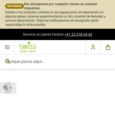
Nos disculpamos por cualquier retraso en nuestras
RETARDO
respuestas.
Debido a los recientes cambios en las regulaciones de importación en
algunos países, estamos experimentando un alto volumen de llamadas y
correos electrónicos. Todas las notificaciones sin excepción serán
respondidas lo antes posible.
Servicio al cliente
Hotline
+41 22 518 44 43
Ir al contenido
Busque puros aquí...