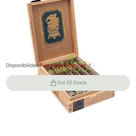
Doble
Medidor de anillo:
54
Longitud:
178 mm / 7 pulgadas
0
Reseñas
92,44 €
fue
118,60 €
-22%
Disponibilidad:
Fuera de existencias
?
Out Of Stock
Fumar
Fumar un Undercrown Maduro Corona Doble
Valor
El Undercrown Maduro Corona Doble es un puro de 7"