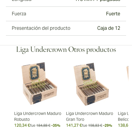
Fuerza
Fuerte
Presentación del producto
Caja de 12
Liga Undercrown Otros productos
Liga Undercrown Maduro
Liga Undercrown Maduro
Liga U
Robusto
Gran Toro
Belicos
120,34 €
141,27 €
138,66 
fue
184,88 €
-35%
fue
198,83 €
-29%