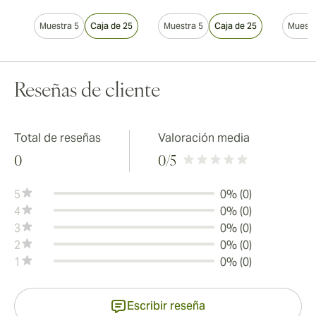
Muestra 5
Caja de 25
Muestra 5
Caja de 25
Muestr
Reseñas de cliente
Total de reseñas
Valoración media
0
0
/5
5
0% (0)
4
0% (0)
3
0% (0)
2
0% (0)
1
0% (0)
Escribir reseña