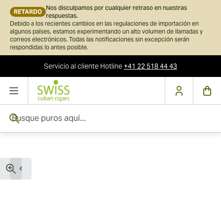
Nos disculpamos por cualquier retraso en nuestras
RETARDO
respuestas.
Debido a los recientes cambios en las regulaciones de importación en
algunos países, estamos experimentando un alto volumen de llamadas y
correos electrónicos. Todas las notificaciones sin excepción serán
respondidas lo antes posible.
Servicio al cliente
Hotline
+41 22 518 44 43
Ir al contenido
Busque puros aquí...