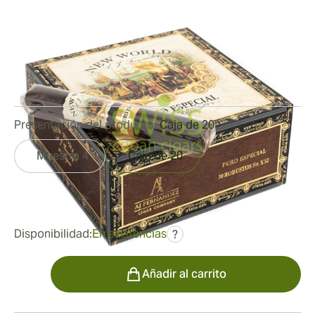
by AJ Fernandez
Medidor de anillo:
52
Longitud:
140 mm / 5.5 pulgadas
1
Reseñas
Presentación del producto:
Caja de 20
Muestra 4
Caja de 20
fue
149,99 €
112,50 €
Disponibilidad:
En existencias
?
Cantidad
Añadir al carrito