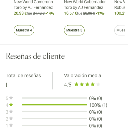
New World Cameronn
New World Gobernador
New Wo
Toro by AJ Fernandez
Toro by AJ Fernandez
Robust
20,93 €
16,57 €
100,29 
fue
24,42 €
-14%
fue
20,06 €
-17%
Muestra 4
Muestra 3
Muestr
Reseñas de cliente
Total de reseñas
Valoración media
1
4
/5
5
0% (0)
4
100% (1)
3
0% (0)
2
0% (0)
1
0% (0)