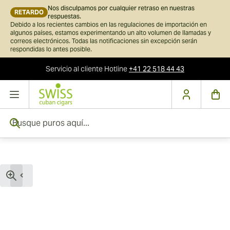
Nos disculpamos por cualquier retraso en nuestras
RETARDO
respuestas.
Debido a los recientes cambios en las regulaciones de importación en
algunos países, estamos experimentando un alto volumen de llamadas y
correos electrónicos. Todas las notificaciones sin excepción serán
respondidas lo antes posible.
Servicio al cliente
Hotline
+41 22 518 44 43
Ir al contenido
Busque puros aquí...