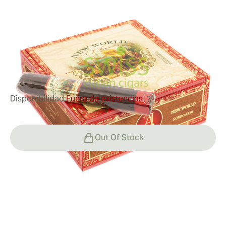
Fernandez
Medidor de anillo:
58
Longitud:
155 mm / 6 pulgadas
0
Reseñas
Disponibilidad:
Fuera de existencias
?
Out Of Stock
Fumar
Fumando un New World Virrey Gordo
Valor
El New World Virrey ofrece una experiencia de cuerpo