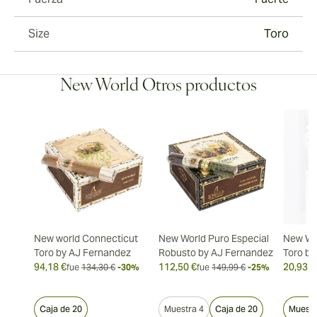
Size
Toro
New World Otros productos
New world Connecticut
New World Puro Especial
New Wo
Toro by AJ Fernandez
Robusto by AJ Fernandez
Toro by
94,18 €
112,50 €
20,93 €
fue
134,30 €
-30%
fue
149,99 €
-25%
Caja de 20
Muestra 4
Caja de 20
Muestr