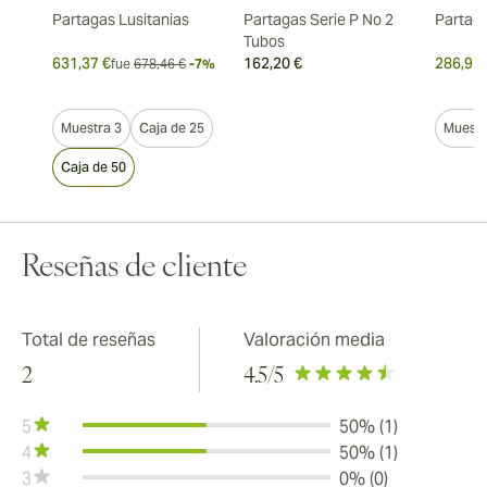
Partagas Lusitanias
Partagas Serie P No 2
Partag
Tubos
631,37 €
162,20 €
286,91 
fue
678,46 €
-7%
Muestra 3
Caja de 25
Muestr
Caja de 50
Reseñas de cliente
Total de reseñas
Valoración media
2
4.5
/5
5
50% (1)
4
50% (1)
3
0% (0)