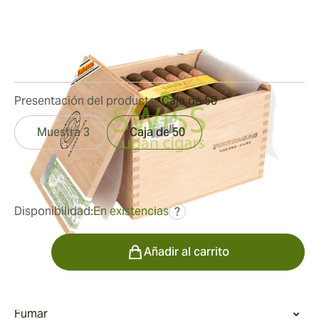
Medidor de anillo:
42
Longitud:
110 mm / 4.3 pulgadas
2
Reseñas
Presentación del producto:
Caja de 50
Muestra 3
Caja de 50
fue
374,99 €
281,68 €
Disponibilidad:
En existencias
?
Cantidad
Añadir al carrito
Fumar