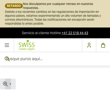
Nos disculpamos por cualquier retraso en nuestras
RETARDO
respuestas.
Debido a los recientes cambios en las regulaciones de importación en
algunos países, estamos experimentando un alto volumen de llamadas y
correos electrónicos. Todas las notificaciones sin excepción serán
respondidas lo antes posible.
Servicio al cliente
Hotline
+41 22 518 44 43
Ir al contenido
Busque puros aquí...