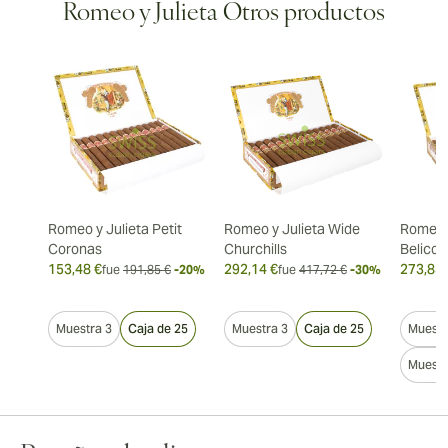
Romeo y Julieta Otros productos
Romeo y Julieta Petit
Romeo y Julieta Wide
Romeo y
Coronas
Churchills
Belicos
153,48 €
292,14 €
273,83 
fue
191,85 €
-20%
fue
417,72 €
-30%
Muestra 3
Caja de 25
Muestra 3
Caja de 25
Muestr
Muestr