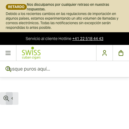
Nos disculpamos por cualquier retraso en nuestras
RETARDO
respuestas.
Debido a los recientes cambios en las regulaciones de importación en
algunos países, estamos experimentando un alto volumen de llamadas y
correos electrónicos. Todas las notificaciones sin excepción serán
respondidas lo antes posible.
Servicio al cliente
Hotline
+41 22 518 44 43
Ir al contenido
Busque puros aquí...