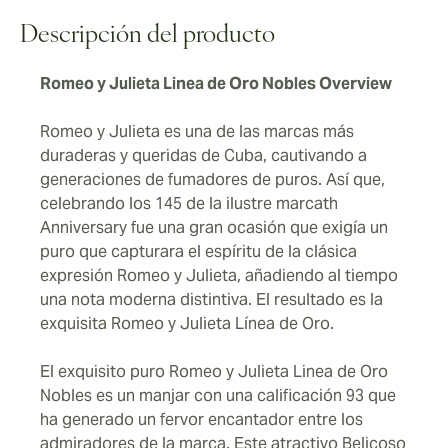
roja con 20 puros.
Línea de Oro marca el estándar para todos los puros
Descripción del producto
Romeo y Julieta actuales.
Romeo y Julieta Linea de Oro Nobles Overview
Romeo y Julieta es una de las marcas más
duraderas y queridas de Cuba, cautivando a
generaciones de fumadores de puros. Así que,
celebrando los 145 de la ilustre marcath
Anniversary fue una gran ocasión que exigía un
puro que capturara el espíritu de la clásica
expresión Romeo y Julieta, añadiendo al tiempo
una nota moderna distintiva. El resultado es la
exquisita Romeo y Julieta Línea de Oro.
El exquisito puro Romeo y Julieta Linea de Oro
Nobles es un manjar con una calificación 93 que
ha generado un fervor encantador entre los
admiradores de la marca. Este atractivo Belicoso