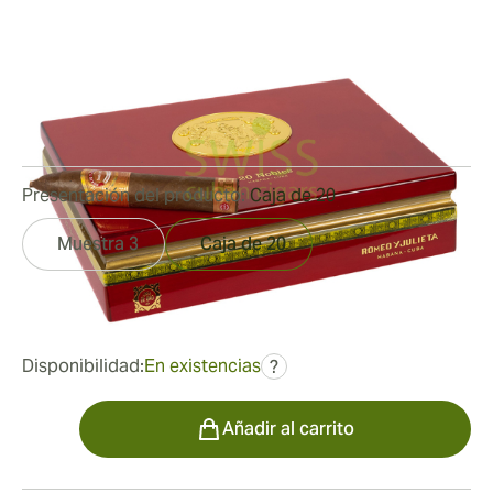
Nobles
Medidor de anillo:
56
Longitud:
137 mm / 5.38 pulgadas
0
Reseñas
Presentación del producto:
Caja de 20
Muestra 3
Caja de 20
fue
845,90 €
465,68 €
Disponibilidad:
En existencias
?
Cantidad
Añadir al carrito