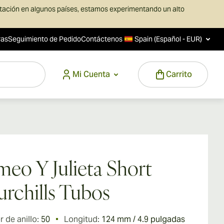
rtación en algunos países, estamos experimentando un alto
ras
Seguimiento de Pedido
Contáctenos
Spain (Español - EUR)
Mi Cuenta
Carrito
eo Y Julieta Short
rchills Tubos
 de anillo:
50
Longitud:
124 mm / 4.9 pulgadas