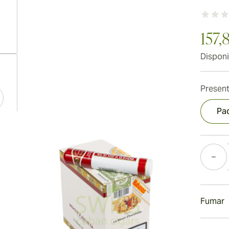
157,
Disponi
ew larger image
Present
Pa
ew larger image
Cantida
ew larger image
Fumar
Fumand