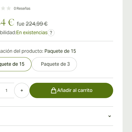
0
Reseñas
84 €
fue
224,99 €
bilidad:
En existencias
?
ación del producto:
Paquete de 15
quete de 15
Paquete de 3
d
Añadir al carrito
o un Romeo y Julieta Short Churchills Tubos