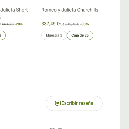
Julieta Short
Romeo y Julieta Churchills
Romeo y Juli
s
Churchills
337,49 €
228,48 €
e
44,48 €
-20%
fue
519,75 €
-35%
fue
3
3
Muestra 3
Caja de 25
Muestra 3
Escribir reseña