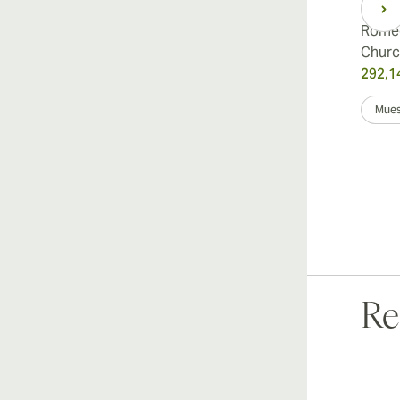
Romeo y Julieta Petit
Romeo
Coronas
Church
153,48 €
292,1
fue
191,85 €
-20%
Muestra 3
Caja de 25
Mues
Re