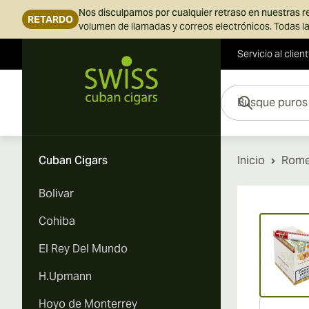
Nos disculpamos por cualquier retraso en nuestras 
RETARDO
volumen de llamadas y correos electrónicos. Todas la
Servicio al clien
Ir al contenido
Busque puros aquí...
Cuban Cigars
Inicio
Romeo
Bolivar
Vi
Cohiba
El Rey Del Mundo
H.Upmann
Hoyo de Monterrey
Vi