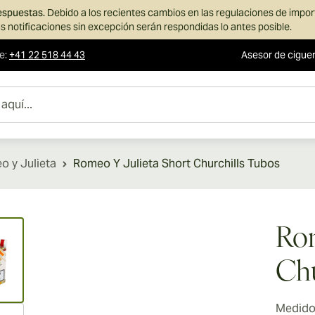
respuestas.
Debido a los recientes cambios en las regulaciones de impo
s notificaciones sin excepción serán respondidas lo antes posible.
te
:
+41 22 518 44 43
Asesor de cigue
 y Julieta
Romeo Y Julieta Short Churchills Tubos
ew larger image
Rom
Chu
Medidor
ew larger image