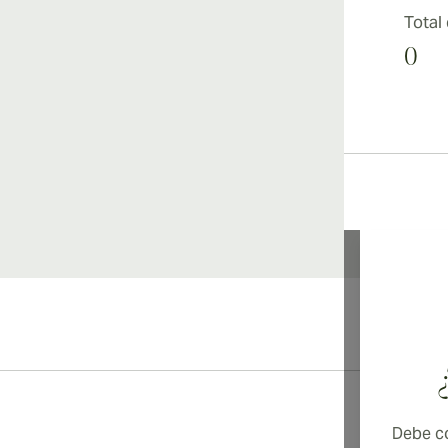
Total
0
Debe co