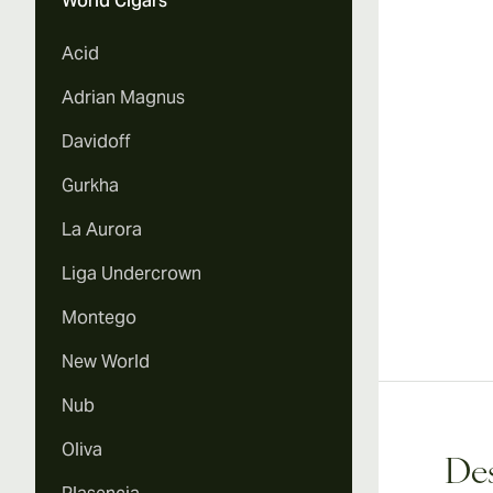
World Cigars
Acid
Adrian Magnus
Davidoff
Gurkha
La Aurora
Liga Undercrown
Montego
New World
Nub
Oliva
Des