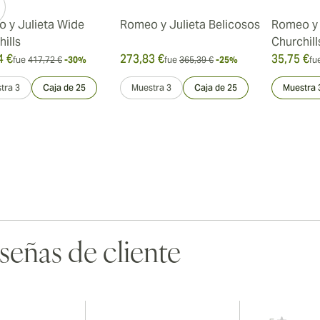
 y Julieta Wide
Romeo y Julieta Belicosos
Romeo y 
ills
Churchill
4 €
273,83 €
35,75 €
fue
417,72 €
-30%
fue
365,39 €
-25%
fu
tra 3
Caja de 25
Muestra 3
Caja de 25
Muestra 
señas de cliente