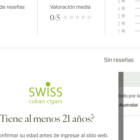
5
 de reseñas
Valoración media
4
3
0
/5
2
1
Sin reseñas
¡Envío internacional disponible a Canadá, Reino Unido y Australia!
¿Tiene al menos 21 años?
nfirmar su edad antes de ingresar al sitio web.