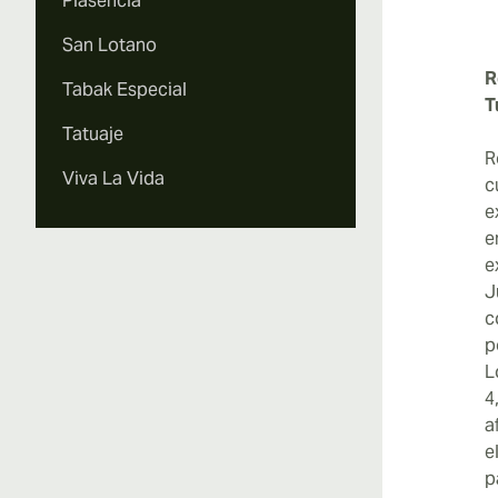
Plasencia
San Lotano
R
Tabak Especial
T
Tatuaje
R
Viva La Vida
c
e
e
e
J
c
p
L
4
a
e
p