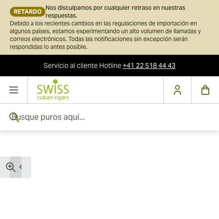
Nos disculpamos por cualquier retraso en nuestras
RETARDO
respuestas.
Debido a los recientes cambios en las regulaciones de importación en
algunos países, estamos experimentando un alto volumen de llamadas y
correos electrónicos. Todas las notificaciones sin excepción serán
respondidas lo antes posible.
Servicio al cliente
Hotline
+41 22 518 44 43
Ir al contenido
Busque puros aquí...