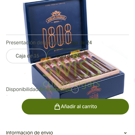
Medidor de anillo:
52
Longitud:
152 mm / 6 pulgadas
0
Reseñas
Presentación del producto:
Caja de 24
Caja de 15
Caja de 24
fue
322,66 €
241,56 €
Disponibilidad:
En existencias
?
Cantidad
Añadir al carrito
Información de envío