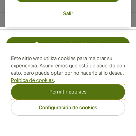
Salir
Información del contacto
Toll Free +1 (850) 364 4421
Este sitio web utiliza cookies para mejorar su
+41 22 518 44 43
experiencia. Asumiremos que está de acuerdo con
esto, pero puede optar por no hacerlo si lo desea.
info@swisscubancigars.com
Política de cookies
.
Permitir cookies
Información
Configuración de cookies
Dirección
2026 SwissCubanCigars.es