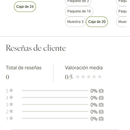
Paquete de 3
Paquet
Caja de 24
Paquete de 15
Paquet
Muestra 3
Caja de 20
Muestr
Reseñas de cliente
Total de reseñas
Valoración media
0
0
/5
5
0% (0)
4
0% (0)
3
0% (0)
2
0% (0)
1
0% (0)