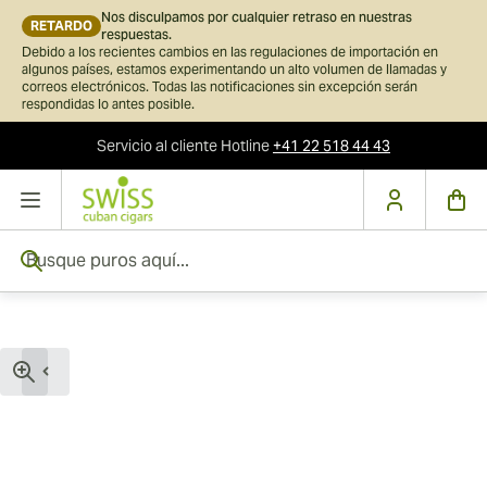
Nos disculpamos por cualquier retraso en nuestras
RETARDO
respuestas.
Debido a los recientes cambios en las regulaciones de importación en
algunos países, estamos experimentando un alto volumen de llamadas y
correos electrónicos. Todas las notificaciones sin excepción serán
respondidas lo antes posible.
Servicio al cliente
Hotline
+41 22 518 44 43
Ir al contenido
Busque puros aquí...