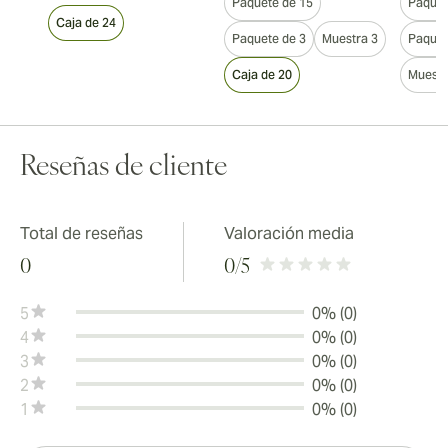
Paquete de 15
Paquet
Caja de 24
Paquete de 3
Muestra 3
Paquet
Caja de 20
Muestr
Reseñas de cliente
Total de reseñas
Valoración media
0
0
/5
5
0% (0)
4
0% (0)
3
0% (0)
2
0% (0)
1
0% (0)