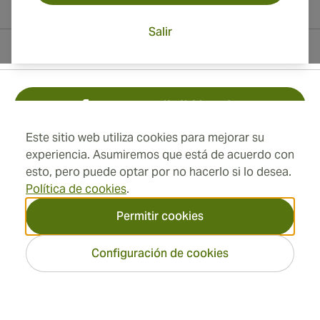
Salir
Información del contacto
Toll Free +1 (850) 364 4421
Este sitio web utiliza cookies para mejorar su
+41 22 518 44 43
experiencia. Asumiremos que está de acuerdo con
esto, pero puede optar por no hacerlo si lo desea.
info@swisscubancigars.com
Política de cookies
.
Permitir cookies
Información
Configuración de cookies
Dirección
2026 SwissCubanCigars.es