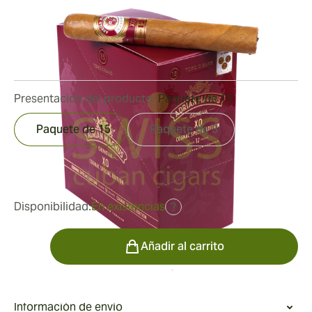
Medidor de anillo:
52
Longitud:
152 mm / 6 pulgadas
0
Reseñas
Presentación del producto:
Paquete de 15
Paquete de 15
Paquete de 3
fue
449,11 €
292,14 €
Disponibilidad:
En existencias
?
Cantidad
Añadir al carrito
Información de envío