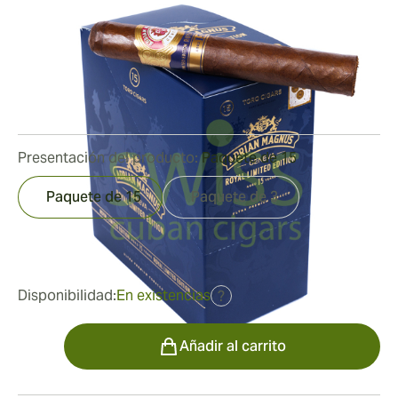
Edition Toro
Medidor de anillo:
52
Longitud:
152 mm / 6 pulgadas
0
Reseñas
Presentación del producto:
Paquete de 15
Paquete de 15
Paquete de 3
fue
457,83 €
306,09 €
Disponibilidad:
En existencias
?
Cantidad
Añadir al carrito