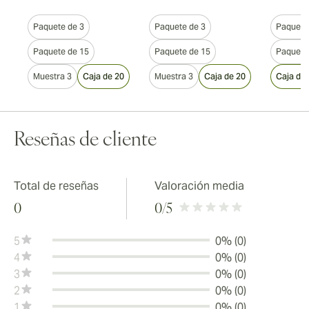
Paquete de 3
Paquete de 3
Paquete
Paquete de 15
Paquete de 15
Paquete
Muestra 3
Caja de 20
Muestra 3
Caja de 20
Caja de 
Reseñas de cliente
Total de reseñas
Valoración media
0
0
/5
5
0% (0)
4
0% (0)
3
0% (0)
2
0% (0)
1
0% (0)