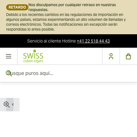
Nos disculpamos por cualquier retraso en nuestras
RETARDO
respuestas.
Debido a los recientes cambios en las regulaciones de importación en
algunos países, estamos experimentando un alto volumen de llamadas y
correos electrónicos. Todas las notificaciones sin excepción serán
respondidas lo antes posible.
Servicio al cliente
Hotline
+41 22 518 44 43
Ir al contenido
Busque puros aquí...