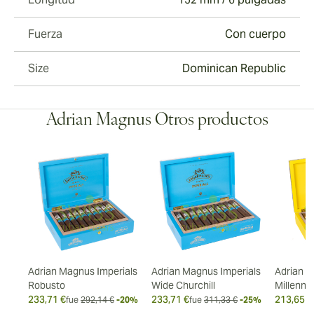
Fuerza
Con cuerpo
Size
Dominican Republic
Adrian Magnus Otros productos
-
Adrian Magnus Imperials
Adrian Magnus Imperials
Adrian 
Robusto
Wide Churchill
Millenni
233,71 €
233,71 €
213,65 €
fue
292,14 €
-20%
fue
311,33 €
-25%
27%