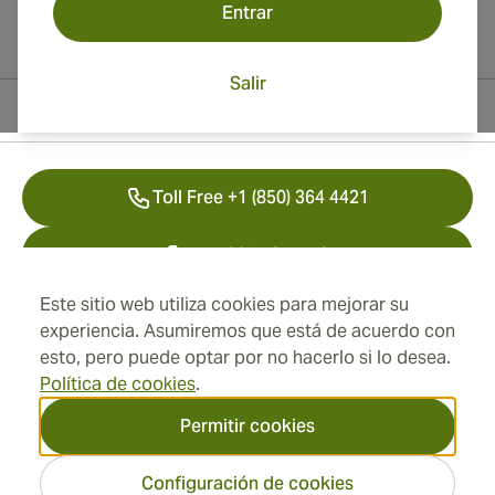
Entrar
Salir
Información del contacto
Toll Free +1 (850) 364 4421
+41 22 518 44 43
Este sitio web utiliza cookies para mejorar su
info@swisscubancigars.com
experiencia. Asumiremos que está de acuerdo con
esto, pero puede optar por no hacerlo si lo desea.
Política de cookies
.
Información
Permitir cookies
Dirección
Configuración de cookies