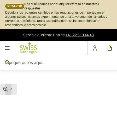
Nos disculpamos por cualquier retraso en nuestras
RETARDO
respuestas.
Debido a los recientes cambios en las regulaciones de importación en
algunos países, estamos experimentando un alto volumen de llamadas y
correos electrónicos. Todas las notificaciones sin excepción serán
respondidas lo antes posible.
Servicio al cliente
Hotline
+41 22 518 44 43
Ir al contenido
Busque puros aquí...