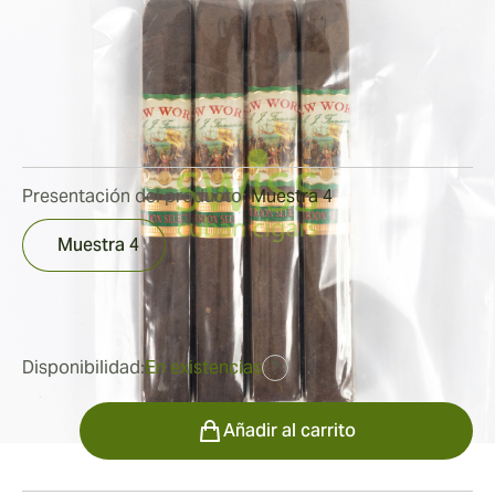
Fernandez
Medidor de anillo:
50
Longitud:
155 mm / 6 pulgadas
0
Reseñas
Presentación del producto:
Muestra 4
Muestra 4
fue
24,42 €
20,93 €
Disponibilidad:
En existencias
?
Cantidad
Añadir al carrito