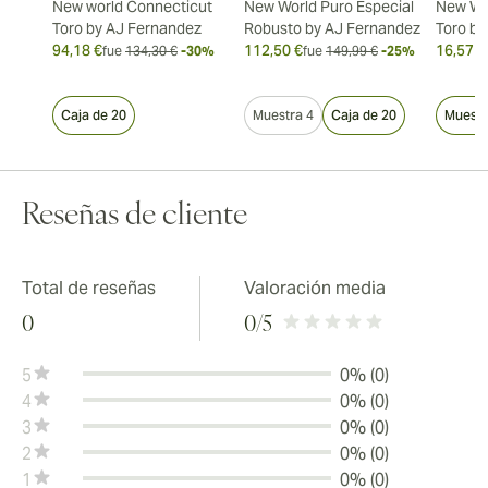
New world Connecticut
New World Puro Especial
New Wo
Toro by AJ Fernandez
Robusto by AJ Fernandez
Toro by
94,18 €
112,50 €
16,57 €
fue
134,30 €
-30%
fue
149,99 €
-25%
Caja de 20
Muestra 4
Caja de 20
Muestr
Reseñas de cliente
Total de reseñas
Valoración media
0
0
/5
5
0% (0)
4
0% (0)
3
0% (0)
2
0% (0)
1
0% (0)