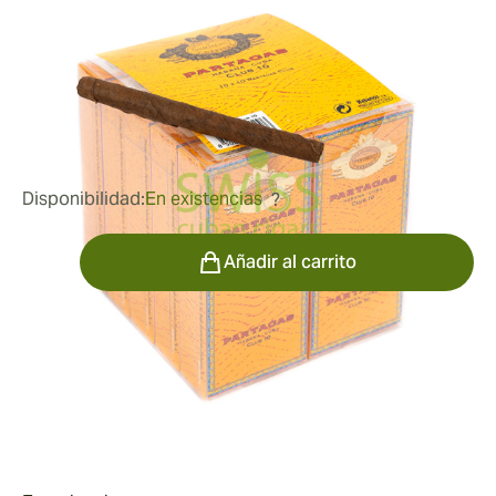
Medidor de anillo:
22
Longitud:
97 mm / 3.8 pulgadas
0
Reseñas
78,49 €
fue
97,67 €
-20%
Disponibilidad:
En existencias
?
Cantidad
Añadir al carrito
Fumar
Fumando un Partagas Club
Valor
Los puros Partagas cuentan con exquisitos tabacos
Vuelta Abajo de la famosa región cubana de Pinar del
Valor de Partagas Club