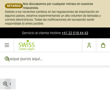
Nos disculpamos por cualquier retraso en nuestras
RETARDO
respuestas.
Debido a los recientes cambios en las regulaciones de importación en
algunos países, estamos experimentando un alto volumen de llamadas y
correos electrónicos. Todas las notificaciones sin excepción serán
respondidas lo antes posible.
Servicio al cliente
Hotline
+41 22 518 44 43
Ir al contenido
Busque puros aquí...