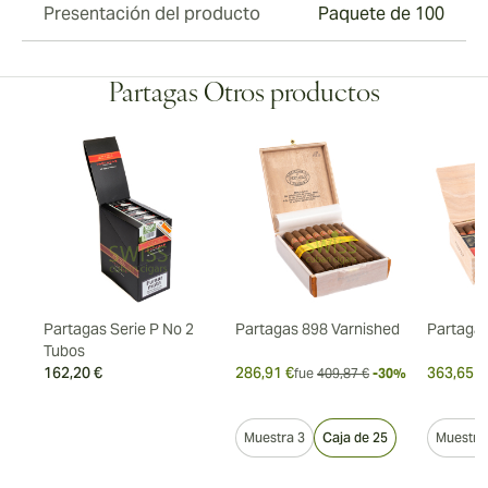
Presentación del producto
Paquete de 100
Partagas Otros productos
Partagas Serie P No 2
Partagas 898 Varnished
Partagas
Tubos
162,20 €
286,91 €
363,65 €
7%
fue
409,87 €
-30%
5
Muestra 3
Caja de 25
Muestra