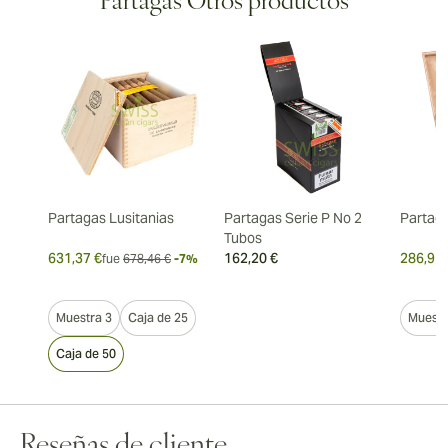
Partagas Otros productos
Partagas Lusitanias
Partagas Serie P No 2
Partag
Tubos
631,37 €
162,20 €
286,91 
fue
678,46 €
-7%
Muestra 3
Caja de 25
Muestr
Caja de 50
Reseñas de cliente