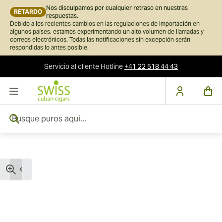
Nos disculpamos por cualquier retraso en nuestras
RETARDO
respuestas.
Debido a los recientes cambios en las regulaciones de importación en
algunos países, estamos experimentando un alto volumen de llamadas y
correos electrónicos. Todas las notificaciones sin excepción serán
respondidas lo antes posible.
Servicio al cliente
Hotline
+41 22 518 44 43
Ir al contenido
Busque puros aquí...