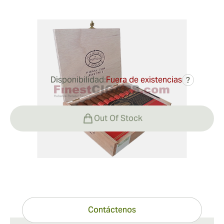
Medidor de anillo:
48
Longitud:
140 mm / 5.5 pulgadas
0
Reseñas
Disponibilidad:
Fuera de existencias
?
134,30 €
Out Of Stock
¿Tiene preguntas?
Ayuda experta a un clic de distancia
Contáctenos