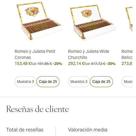
Romeo y Julieta Petit
Romeo y Julieta Wide
Romeo y
Coronas
Churchills
Belicos
153,48 €
292,14 €
273,83 
fue
191,85 €
-20%
fue
417,72 €
-30%
Muestra 3
Caja de 25
Muestra 3
Caja de 25
Muestr
Reseñas de cliente
Total de reseñas
Valoración media