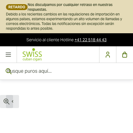
Nos disculpamos por cualquier retraso en nuestras
RETARDO
respuestas.
Debido a los recientes cambios en las regulaciones de importación en
algunos países, estamos experimentando un alto volumen de llamadas y
correos electrónicos. Todas las notificaciones sin excepción serán
respondidas lo antes posible.
Servicio al cliente
Hotline
+41 22 518 44 43
Ir al contenido
Busque puros aquí...