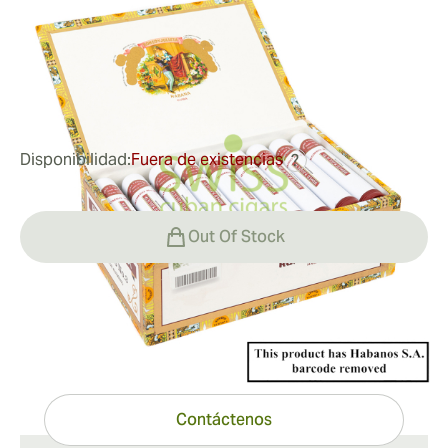
Medidor de anillo:
40
Longitud:
117 mm / 4.61 pulgadas
0
Reseñas
Disponibilidad:
Fuera de existencias
?
Out Of Stock
¿Tiene preguntas?
Ayuda experta a un clic de distancia
Contáctenos