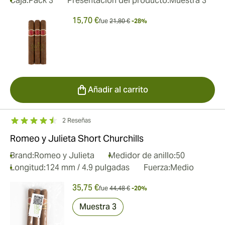
Caja:
Pack 3
Presentación del producto:
Muestra 3
15,70 €
fue
21,80 €
-28%
Añadir al carrito
2 Reseñas
Romeo y Julieta Short Churchills
Brand:
Romeo y Julieta
Medidor de anillo:
50
Longitud:
124 mm / 4.9 pulgadas
Fuerza:
Medio
35,75 €
fue
44,48 €
-20%
Muestra 3