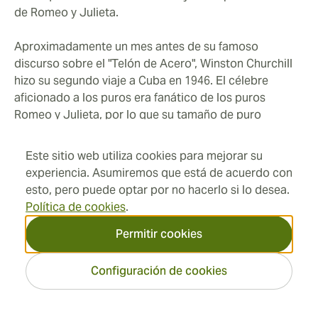
de Romeo y Julieta.
Aproximadamente un mes antes de su famoso
discurso sobre el "Telón de Acero", Winston Churchill
hizo su segundo viaje a Cuba en 1946. El célebre
aficionado a los puros era fanático de los puros
Romeo y Julieta, por lo que su tamaño de puro
preferido de 7" x 47 fue renombrado en honor a su
visita. Los más famosos tamaño del puro de todos los
Este sitio web utiliza cookies para mejorar su
tiempos, el Churchill, nació.
experiencia. Asumiremos que está de acuerdo con
esto, pero puede optar por no hacerlo si lo desea.
Los Años de Castro y Más Allá
Política de cookies
.
Permitir cookies
El prestigio y la popularidad de Romeo y Julieta
alcanzaron su punto máximo con el fallecimiento de
José Rodríguez Fernández en 1954. Pero el ascenso de
Configuración de cookies
Fidel Castro marcó el comienzo de un período
desafiante para la marca y todos los fabricantes de