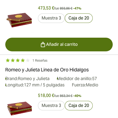
473,53 €
fue
893,86 €
-47%
Muestra 3
Caja de 20
Añadir al carrito
1 Reseñas
Romeo y Julieta Linea de Oro Hidalgos
Brand:
Romeo y Julieta
Medidor de anillo:
57
Longitud:
127 mm / 5 pulgadas
Fuerza:
Medio
518,00 €
fue
863,34 €
-40%
Muestra 3
Caja de 20