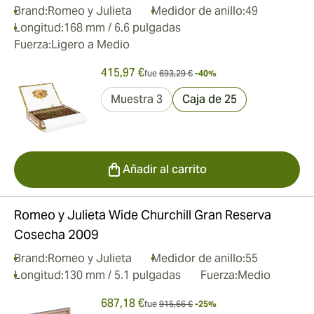
Brand:
Romeo y Julieta
Medidor de anillo:
49
Longitud:
168 mm / 6.6 pulgadas
Fuerza:
Ligero a Medio
415,97 €
fue
693,29 €
-40%
Muestra 3
Caja de 25
Añadir al carrito
Romeo y Julieta Wide Churchill Gran Reserva
Cosecha 2009
Brand:
Romeo y Julieta
Medidor de anillo:
55
Longitud:
130 mm / 5.1 pulgadas
Fuerza:
Medio
687,18 €
fue
915,66 €
-25%