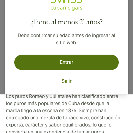
una nueva generación de amantes de los puros
modernos, Romeo y Julieta es una de las marcas de
puros cubanos más queridas. Es legendario.
¿Tiene al menos 21 años?
Con esta completa guía conocerá el estilo, la historia,
Debe confirmar su edad antes de ingresar al
la producción y la popular línea de productos de la
sitio web.
marca. Para que pueda aprender por qué estos puros
son famosos y encontrar fácilmente el puro Romeo y
Julieta adecuado para usted.
Entrar
Puro Estilo Romeo y Julieta
Salir
Los puros Romeo y Julieta se han clasificado entre
los puros más populares de Cuba desde que la
marca llegó a la escena en 1875. Siempre han
entregado una mezcla de tabaco vivo, construcción
experta, carácter y sabor equilibrados, lo que lo
convierte en una experiencia de fumar puros