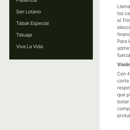
Plasencia
Llama
San Lotano
los c
el Tr
Tabak Especial
elecc
finan
Tatuaje
Para 
Viva La Vida
admir
fuerz
Visió
Con 4.
corta
respe
que p
botar
compe
protu