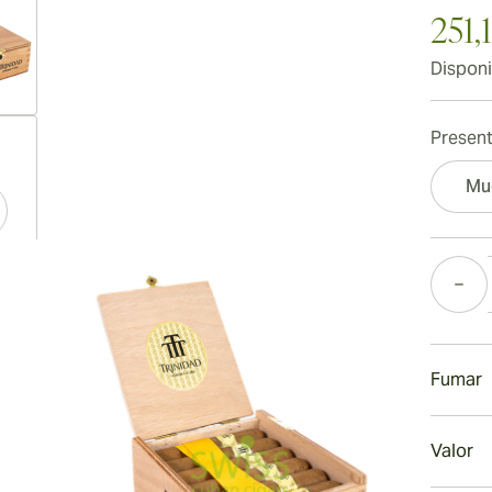
251,
Disponi
ew larger image
Present
Mu
ew larger image
Cantida
Fumar
ew larger image
Fuman
Valor
La envo