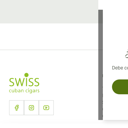
Debe co
Información
Términos y 
Política de 
Sobre noso
Contacto
Configuraci