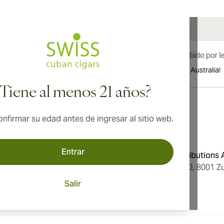
¡Envío internacional disponible a Canadá, Reino Unido y Australia!
¿Tiene al menos 21 años?
nfirmar su edad antes de ingresar al sitio web.
Dirección
Entrar
Condiciones
Aromatica Distributions
Privacidad
Löwenstrasse 20, 8001 Zu
tros
Switzerland
Salir
ón de Cookies