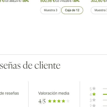
9 €
500,56 €
302,60 €
fue
366,27 €
-30%
fue
715,09 €
-30%
f
Muestra 3
Caja de 12
Muestra 
señas de cliente
5
 de reseñas
Valoración media
4
3
4
/5
2