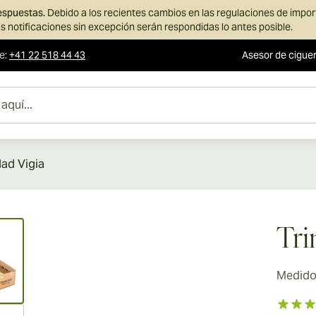
respuestas.
Debido a los recientes cambios en las regulaciones de impo
s notificaciones sin excepción serán respondidas lo antes posible.
te
:
+41 22 518 44 43
Asesor de cigue
dad Vigia
ew larger image
Tri
Medidor
ew larger image