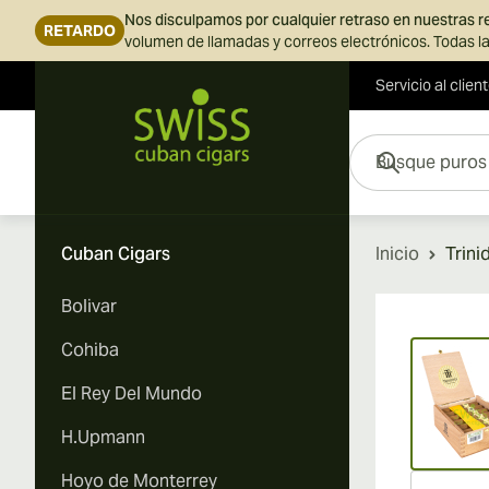
Nos disculpamos por cualquier retraso en nuestras 
RETARDO
volumen de llamadas y correos electrónicos. Todas la
Servicio al clien
Ir al contenido
Busque puros aquí...
Cuban Cigars
Inicio
Trini
Bolivar
Vi
Cohiba
El Rey Del Mundo
H.Upmann
Hoyo de Monterrey
Vi