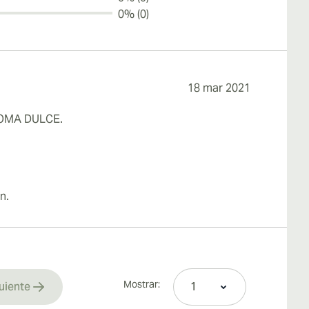
0% (0)
18 mar 2021
ROMA DULCE.
n.
Mostrar:
uiente
rrently reading page