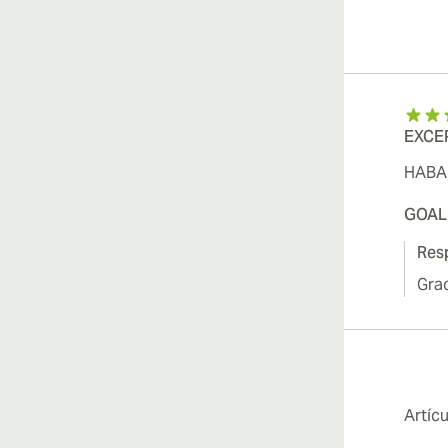
EXCE
HABA
GOAL
Resp
Gra
Artíc