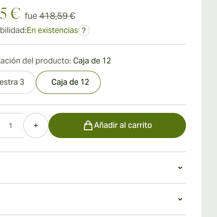
15 €
fue
418,59 €
bilidad:
En existencias
?
ación del producto:
Caja de 12
estra 3
Caja de 12
d
Añadir al carrito
do
lvedora Colorado Claro del Trinidad Vigía tiene