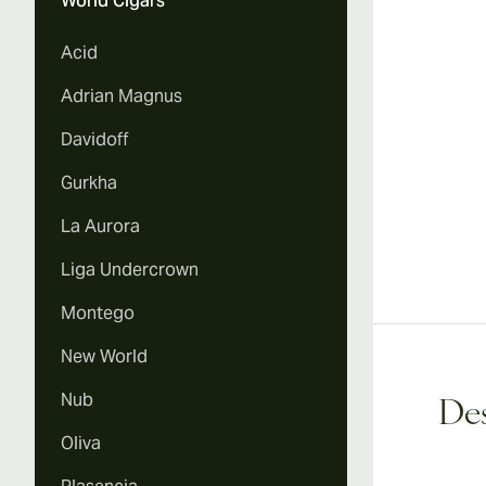
World Cigars
Acid
Adrian Magnus
Davidoff
Gurkha
La Aurora
Liga Undercrown
Montego
New World
Nub
Des
Oliva