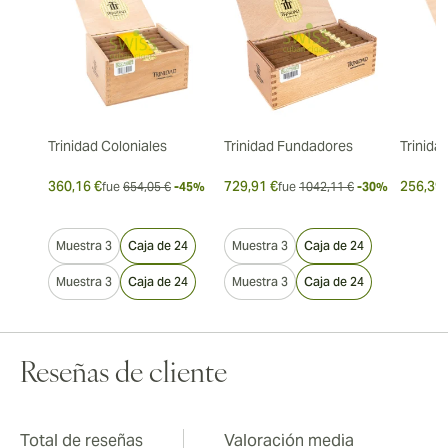
Trinidad Coloniales
Trinidad Fundadores
Trinida
360,16 €
729,91 €
256,39 
fue
654,05 €
-45%
fue
1042,11 €
-30%
Muestra 3
Caja de 24
Muestra 3
Caja de 24
Muestra 3
Caja de 24
Muestra 3
Caja de 24
Reseñas de cliente
Total de reseñas
Valoración media