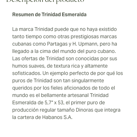
Descripción del producto
darte un capricho con uno de los puros cubanos más
intrigantes que hay hoy en día.
Resumen de Trinidad Esmeralda
La marca Trinidad puede que no haya existido
tanto tiempo como otras prestigiosas marcas
cubanas como Partagas y H. Upmann, pero ha
llegado a la cima del mundo del puro cubano.
Las ofertas de Trinidad son conocidas por sus
humos suaves, de textura rica y altamente
sofisticados. Un ejemplo perfecto de por qué los
puros de Trinidad son tan singularmente
queridos por los fieles aficionados de todo el
mundo es el bellamente artesanal Trinidad
Esmeralda de 5,7" x 53, el primer puro de
producción regular tamaño Dinoras que integra
la cartera de Habanos S.A.