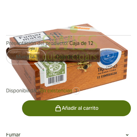
Medidor de anillo:
53
Longitud:
145 mm / 5.7 pulgadas
0
Reseñas
Presentación del producto:
Caja de 12
Muestra 3
Caja de 12
fue
610,44 €
427,31 €
Disponibilidad:
En existencias
?
Cantidad
Añadir al carrito
Fumar