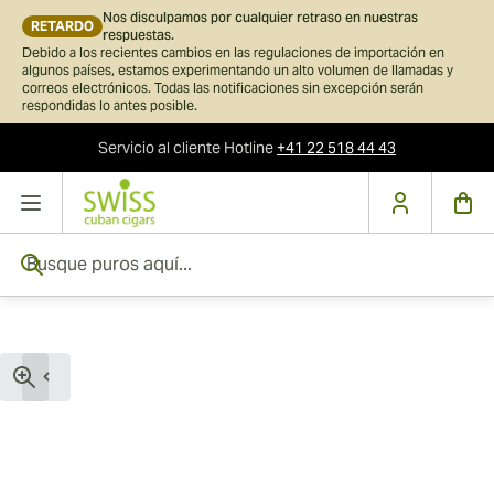
Nos disculpamos por cualquier retraso en nuestras
RETARDO
respuestas.
Debido a los recientes cambios en las regulaciones de importación en
algunos países, estamos experimentando un alto volumen de llamadas y
correos electrónicos. Todas las notificaciones sin excepción serán
respondidas lo antes posible.
Servicio al cliente
Hotline
+41 22 518 44 43
Ir al contenido
Busque puros aquí...