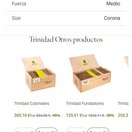
Fuerza
Medio
Size
Corona
Trinidad Otros productos
Trinidad Coloniales
Trinidad Fundadores
Trinida
360,16 €
729,91 €
256,39 
fue
654,05 €
-45%
fue
1042,11 €
-30%