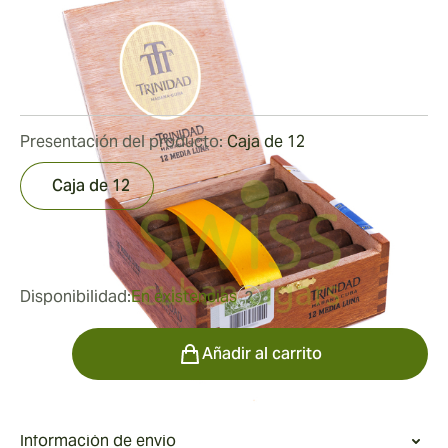
Medidor de anillo:
50
Longitud:
142 mm / 5.6 pulgadas
0
Reseñas
Presentación del producto:
Caja de 12
Caja de 12
fue
453,47 €
317,43 €
Disponibilidad:
En existencias
?
Cantidad
Añadir al carrito
Información de envío