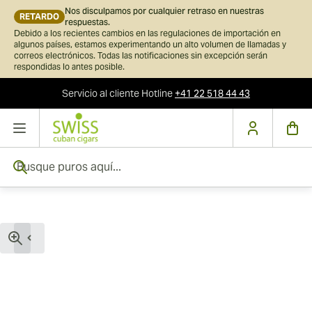
Nos disculpamos por cualquier retraso en nuestras
RETARDO
respuestas.
Debido a los recientes cambios en las regulaciones de importación en
algunos países, estamos experimentando un alto volumen de llamadas y
correos electrónicos. Todas las notificaciones sin excepción serán
respondidas lo antes posible.
Servicio al cliente
Hotline
+41 22 518 44 43
Ir al contenido
Busque puros aquí...