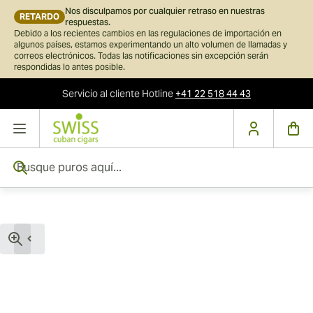
Nos disculpamos por cualquier retraso en nuestras
RETARDO
respuestas.
Debido a los recientes cambios en las regulaciones de importación en
algunos países, estamos experimentando un alto volumen de llamadas y
correos electrónicos. Todas las notificaciones sin excepción serán
respondidas lo antes posible.
Servicio al cliente
Hotline
+41 22 518 44 43
Ir al contenido
Busque puros aquí...