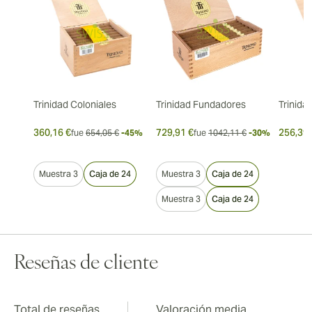
Trinidad Coloniales
Trinidad Fundadores
Trinida
360,16 €
729,91 €
256,39 
fue
654,05 €
-45%
fue
1042,11 €
-30%
Muestra 3
Caja de 24
Muestra 3
Caja de 24
Muestra 3
Caja de 24
Reseñas de cliente
Total de reseñas
Valoración media