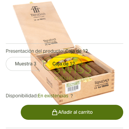
Habano)
Medidor de anillo:
52
Longitud:
166 mm / 6.54 pulgadas
0
Reseñas
Presentación del producto:
Caja de 12
Muestra 3
Caja de 12
fue
431,67 €
302,60 €
Disponibilidad:
En existencias
?
Cantidad
Añadir al carrito