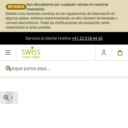
Nos disculpamos por cualquier retraso en nuestras
RETARDO
respuestas.
Debido a los recientes cambios en las regulaciones de importación en
algunos países, estamos experimentando un alto volumen de llamadas y
correos electrónicos. Todas las notificaciones sin excepción serán
respondidas lo antes posible.
Servicio al cliente
Hotline
+41 22 518 44 43
Ir al contenido
Busque puros aquí...