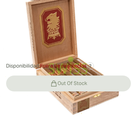
Sun grown
Medidor de anillo:
54
Longitud:
178 mm / 7 pulgadas
0
Reseñas
80,23 €
fue
120,34 €
-33%
Disponibilidad:
Fuera de existencias
?
Out Of Stock
Fumar
Fumar un Undercrown Sun Grown Corona Doble
Valor
El Undercrown Sun Grown Corona Doble es un puro