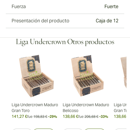
Fuerza
Fuerte
Presentación del producto
Caja de 12
Liga Undercrown Otros productos
duro
Liga Undercrown Maduro
Liga Undercrown Maduro
Liga Un
Gran Toro
Belicoso
Gran Tor
141,27 €
138,66 €
138,66 €
35%
fue
198,83 €
-29%
fue
206,68 €
-33%