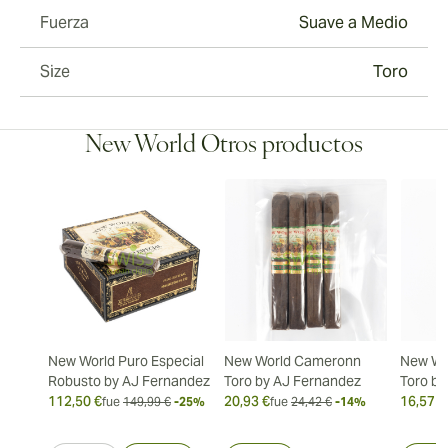
Fuerza
Suave a Medio
Size
Toro
New World Otros productos
New World Puro Especial
New World Cameronn
New Wo
Robusto by AJ Fernandez
Toro by AJ Fernandez
Toro by
112,50 €
20,93 €
16,57 €
fue
149,99 €
-25%
fue
24,42 €
-14%