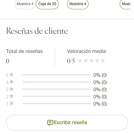
Muestra 4
Caja de 20
Muestra 4
Muestr
Reseñas de cliente
Total de reseñas
Valoración media
0
0
/5
5
0% (0)
4
0% (0)
3
0% (0)
2
0% (0)
1
0% (0)
Escribir reseña