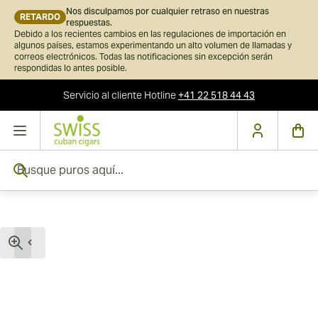
Nos disculpamos por cualquier retraso en nuestras
RETARDO
respuestas.
Debido a los recientes cambios en las regulaciones de importación en
algunos países, estamos experimentando un alto volumen de llamadas y
correos electrónicos. Todas las notificaciones sin excepción serán
respondidas lo antes posible.
Servicio al cliente
Hotline
+41 22 518 44 43
Ir al contenido
Busque puros aquí...