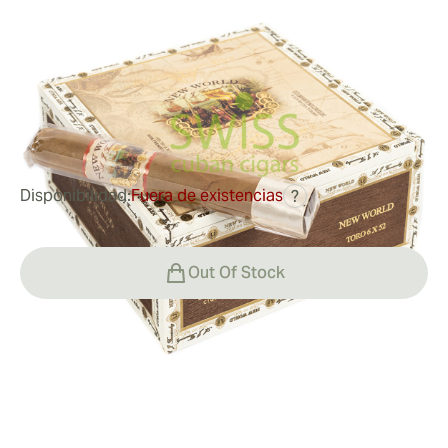
Fernandez
Medidor de anillo:
52
Longitud:
155 mm / 6 pulgadas
0
Reseñas
Disponibilidad:
Fuera de existencias
?
Out Of Stock
Fumar
Fumando un New World Connecticut Toro
Valor
Agradables aromas pre-ligeros saludan la nariz