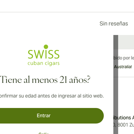
Sin reseñas
¡Envío internacional disponible a Canadá, Reino Unido y Australia!
¿Tiene al menos 21 años?
nfirmar su edad antes de ingresar al sitio web.
Dirección
Entrar
Condiciones
Aromatica Distributions
Privacidad
Löwenstrasse 20, 8001 Zu
tros
Switzerland