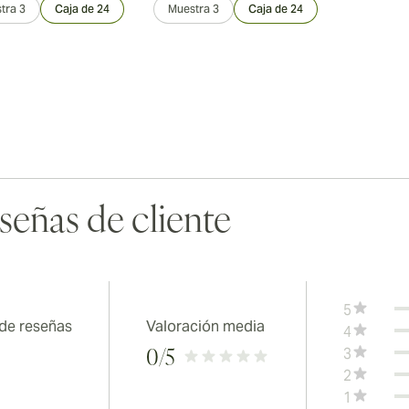
tra 3
Caja de 24
Muestra 3
Caja de 24
señas de cliente
5
 de reseñas
Valoración media
4
3
0
/5
2
1