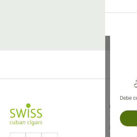
Debe co
Información
Términos y 
Política de 
Sobre noso