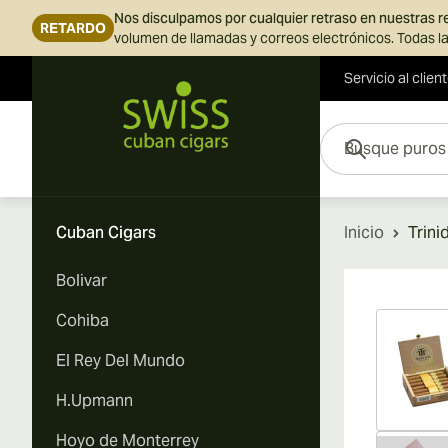
Nos disculpamos por cualquier retraso en nuestras 
RETARDO
volumen de llamadas y correos electrónicos. Todas la
Servicio al clien
Ir al contenido
Busque puros aquí...
Cuban Cigars
Inicio
Trini
Bolivar
Vi
Cohiba
El Rey Del Mundo
H.Upmann
Hoyo de Monterrey
Vi