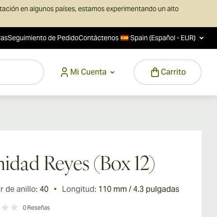
rtación en algunos países, estamos experimentando un alto
ras
Seguimiento de Pedido
Contáctenos
Spain (Español - EUR)
Mi Cuenta
Carrito
nidad Reyes (Box 12)
 de anillo:
40
Longitud:
110 mm / 4.3 pulgadas
0
Reseñas