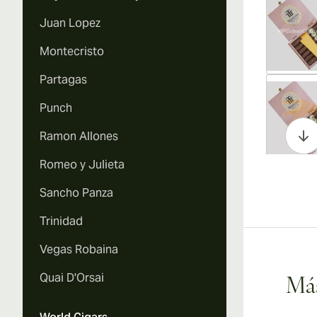
Juan Lopez
Montecristo
Partagas
Vi
Punch
Ramon Allones
Romeo y Julieta
Vi
Sancho Panza
Trinidad
Vegas Robaina
Vi
Quai D'Orsai
Más