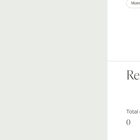
Mues
Re
Total
0