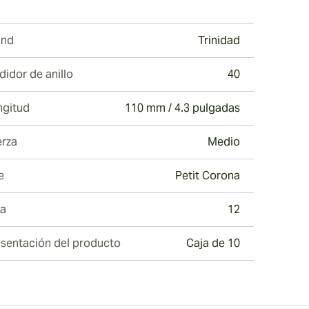
ew larger image
and
Trinidad
idor de anillo
40
ew larger image
ngitud
110 mm / 4.3 pulgadas
erza
Medio
e
Petit Corona
ew larger image
ja
12
sentación del producto
Caja de 10
ew larger image