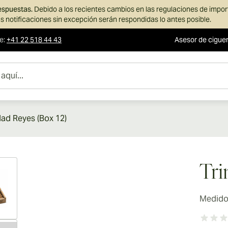
respuestas.
Debido a los recientes cambios en las regulaciones de impo
s notificaciones sin excepción serán respondidas lo antes posible.
te
:
+41 22 518 44 43
Asesor de cigue
dad Reyes (Box 12)
ew larger image
Tri
Medidor
ew larger image