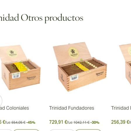
nidad Otros productos
ew larger image
ew larger image
dad Coloniales
Trinidad Fundadores
Trinidad 
6 €
729,91 €
256,39 €
fue
654,05 €
-45%
fue
1042,11 €
-30%
f