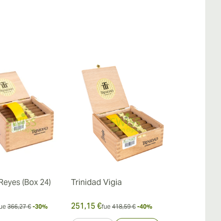
Reyes (Box 24)
Trinidad Vigia
Trinidad To
Limitada 20
251,15 €
500,56 €
ue
366,27 €
-30%
fue
418,59 €
-40%
fue
7