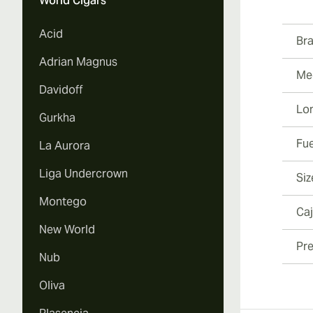
World Cigars
Vi
Acid
Br
Adrian Magnus
Med
Davidoff
Vi
Lo
Gurkha
Fu
La Aurora
Liga Undercrown
Siz
Vi
Montego
Ca
New World
Pre
Nub
Vi
Oliva