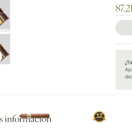
87,2
ew larger image
¿Ti
Ayu
ew larger image
dis
ew larger image
 información