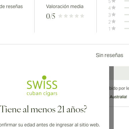
5
 de reseñas
Valoración media
4
3
0
/5
2
1
Sin reseñas
¡Envío internacional disponible a Canadá, Reino Unido y Australia!
¿Tiene al menos 21 años?
nfirmar su edad antes de ingresar al sitio web.