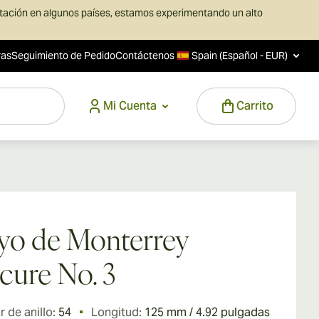
rtación en algunos países, estamos experimentando un alto
ras
Seguimiento de Pedido
Contáctenos
Spain (Español - EUR)
Mi Cuenta
Carrito
yo de Monterrey
cure No. 3
 de anillo:
54
Longitud:
125 mm / 4.92 pulgadas