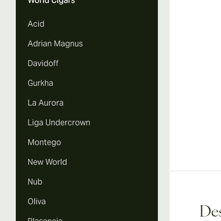
World Cigars
Acid
Adrian Magnus
Davidoff
Gurkha
La Aurora
Liga Undercrown
Montego
New World
Nub
Oliva
Des