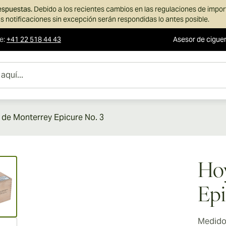
respuestas.
Debido a los recientes cambios en las regulaciones de impo
s notificaciones sin excepción serán respondidas lo antes posible.
te
:
+41 22 518 44 43
Asesor de cigue
de Monterrey Epicure No. 3
ew larger image
Ho
Epi
Medidor
ew larger image