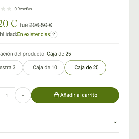
0
Reseñas
20 €
fue
296,50 €
bilidad:
En existencias
?
ación del producto:
Caja de 25
estra 3
Caja de 10
Caja de 25
d
Añadir al carrito
o un puro Hoyo de Monterrey Epicure No. 3