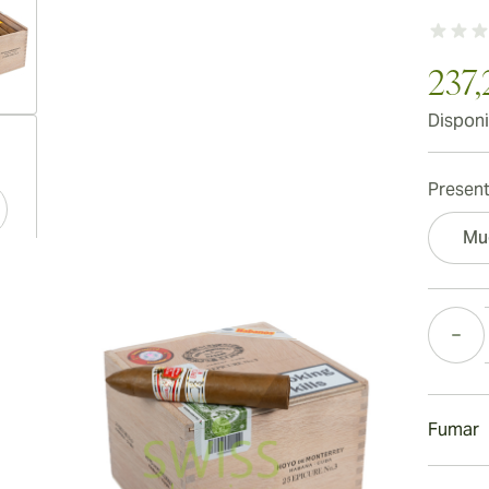
237,
Disponi
ew larger image
Present
Mu
ew larger image
Cantida
ew larger image
Fumar
Fumand