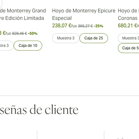
de Monterrey Grand
Hoyo de Monterrey Epicure
Hoyo de 
re Edición Limitada
Especial
Coronas
238,07 €
680,21 €
fue
366,27 €
-35%
f
3 €
fue
828,46 €
-50%
Muestra 3
Caja de 25
Muestra 
tra 3
Caja de 10
Caja de 5
señas de cliente