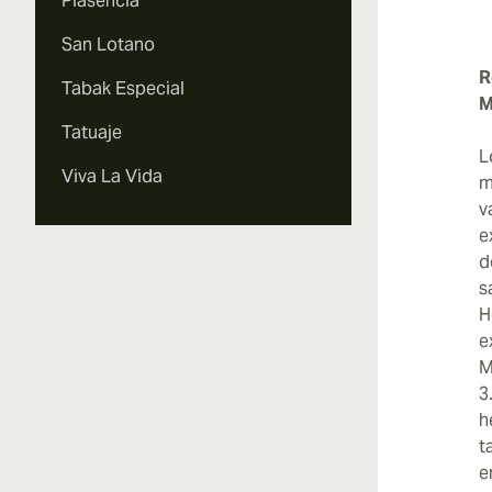
Plasencia
San Lotano
R
Tabak Especial
M
Tatuaje
L
Viva La Vida
m
v
e
d
s
H
e
M
3
h
t
e