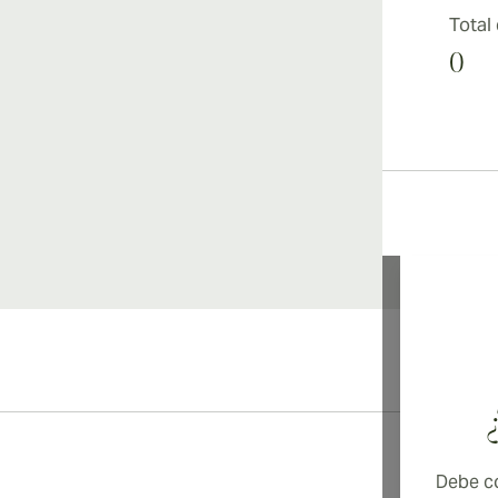
Total
0
Debe co