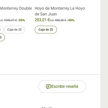
Monterrey Double
Hoyo de Monterrey Le Hoyo
Hoyo de Mo
de San Juan
Hermosos No
293,01 €
360,16 €
ue
1046,47 €
-35%
fue
488,35 €
-40%
fue
4
3
Caja de 25
Caja de 25
Muestra 3
0
Escribir reseña