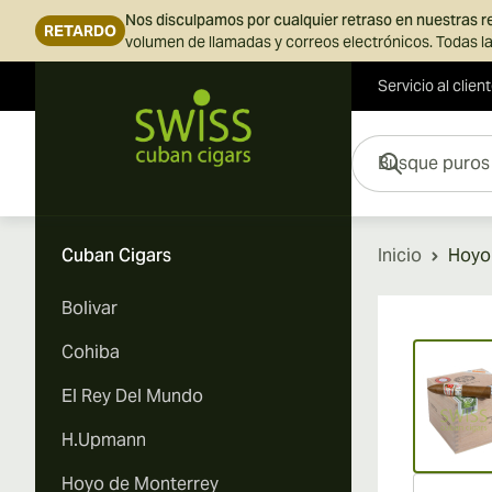
Nos disculpamos por cualquier retraso en nuestras 
RETARDO
volumen de llamadas y correos electrónicos. Todas la
Servicio al clien
Ir al contenido
Busque puros aquí...
Cuban Cigars
Inicio
Hoyo 
Bolivar
Vi
Cohiba
El Rey Del Mundo
H.Upmann
Hoyo de Monterrey
Vi