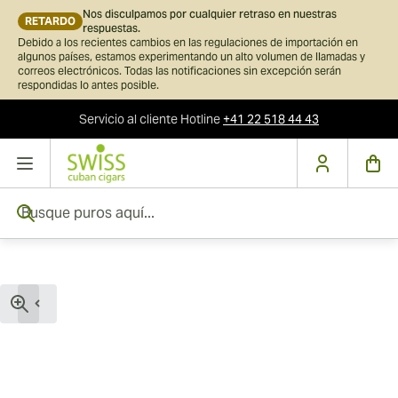
Nos disculpamos por cualquier retraso en nuestras
RETARDO
respuestas.
Debido a los recientes cambios en las regulaciones de importación en
algunos países, estamos experimentando un alto volumen de llamadas y
correos electrónicos. Todas las notificaciones sin excepción serán
respondidas lo antes posible.
Servicio al cliente
Hotline
+41 22 518 44 43
Ir al contenido
Busque puros aquí...