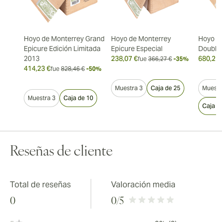
Hoyo de Monterrey Grand
Hoyo de Monterrey
Hoyo d
Epicure Edición Limitada
Epicure Especial
Double
2013
238,07 €
680,21 
fue
366,27 €
-35%
414,23 €
fue
828,46 €
-50%
Muestra 3
Caja de 25
Muestr
Muestra 3
Caja de 10
Caja d
Reseñas de cliente
Total de reseñas
Valoración media
0
0
/5