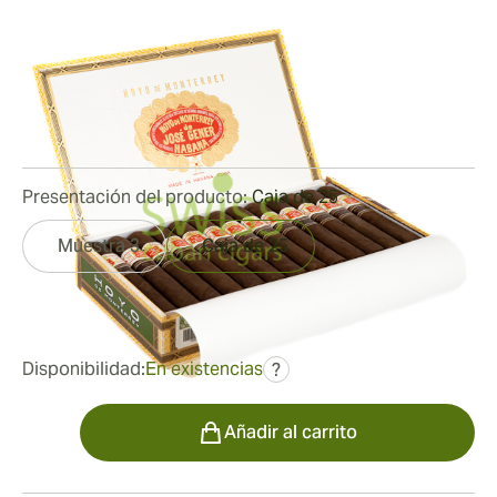
4 Añejados
Medidor de anillo:
48
Longitud:
127 mm / 5.0 pulgadas
0
Reseñas
Presentación del producto:
Caja de 25
Muestra 3
Caja de 25
fue
479,63 €
360,16 €
Disponibilidad:
En existencias
?
Cantidad
Añadir al carrito